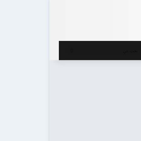
ع المظلم
بحث
عن