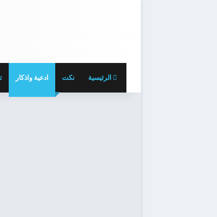
الرئيسية
نكت
ادعية واذكار
ت