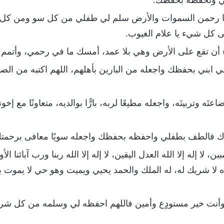
رام يا رحمن السموات والأرض سلم لي طفلي من كل سو ومن كل
ى كل شيء يا علام الغيوب.
 أن تقع على الأرض وهي بلا عمد، أمسك ما في رحمي، وأتمم 
لي ابني بحفظك واجعله من البارين بأهلهم، اللهم اكتبه من الصا
اعتَه وتربيتَه، واجعله مطيعًا لربه، بارًّا بوالديه، متعاونًا مع إخوت
دك فالطف بطفلي واحفظه بحفظك واجعله سويًا معافى برحمتك
مبين، لا إله إلا الله العدل اليقين، لا إله إلا الله ربنا ورب آبائنا
حده لا شريك له، له الملك والحمد يحيي ويميت وهو حي لا يموت بي
نت خير مستودٍع وأمين فاللهم احفظه لي وسلمه من كل شر يا 