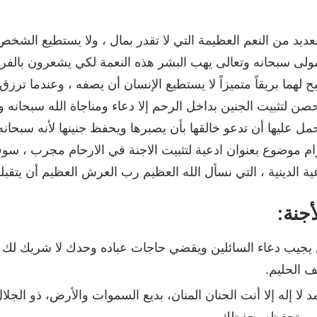
لعديد من النعم العظيمة التي لا تقدر بمال ، ولا يستطيع الشخص 
مولى سبحانه وتعالى يهب البشر هذه النعمة لكي يشعرون بالفر
 لهما بريقاً متميزاً لا يستطيع الإنسان أن يصفه ، وعندما ترزق 
صن لتثبيت الجنين بداخل الرحم إلا دعاء ومناجاة الله سبحانه وت
مل عليها أن تدعو خالقها بأن يصبرها ويحفظ جنينها لأنه سبحان
كرام موضوع بعنوان ادعية لتثبيت الاجنة في الارحام مجرب ، س
 الدينية ، التي نسأل الله العظيم رب العرش العظيم أن يتقبله
جنة:
ن يجيب دعاء السائلين ويقضي حاجات عباده وحدك لا شريك ل
ف الحليم.
 لا إله إلا أنت الحنان المنان، بديع السموات والأرض، ذو الجلا
ني وتحفظه بحفظك.