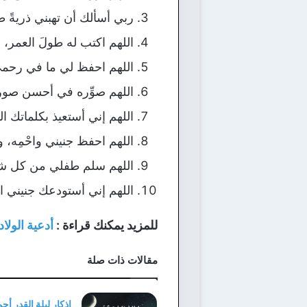
ربي أسألك أن تهبني ذريةً ط
اللهم اكتب له طولَ العمر، 
اللهم احفظ لي ما في رحمي
اللهم صوِّره في أحسن صور
اللهم إني أستعيذ بكلماتك 
اللهم احفظ جنيني واحْمِه،
اللهم سلم طفلي من كل شر،
اللهم إني أستودعك جنيني ال
للمزيد يمكنك قراءة :
أدعية الولاد
مقالات ذات صلة