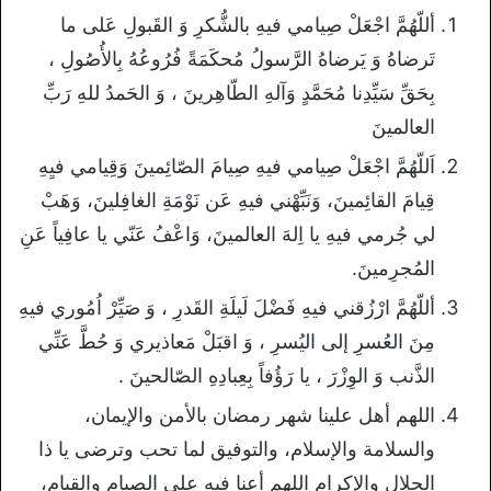
أللّهُمَّ اجْعَلْ صِيامي فيهِ بالشُّكرِ وَ القَبولِ عَلى ما
تَرضاهُ وَ يَرضاهُ الرَّسولُ مُحكَمَةً فُرُوعُهُ بِالأُصُولِ ،
بِحَقِّ سَيِّدِنا مُحَمَّدٍ وَآلهِ الطّاهِرينَ ، وَ الحَمدُ للهِ رَبِّ
العالمينَ
اَللّهُمَّ اجْعَلْ صِيامي فيهِ صِيامَ الصّائِمينَ وَقِيامي فيِهِ
قِيامَ القائِمينَ، وَنَبِّهْني فيهِ عَن نَوْمَةِ الغافِلينَ، وَهَبْ
لي جُرمي فيهِ يا اِلهَ العالمينَ، وَاعْفُ عَنّي يا عافِياً عَنِ
المُجرِمينَ.
أللّهُمَّ ارْزُقني فيهِ فَضْلَ لَيلَةِ القَدرِ ، وَ صَيِّرْ اُمُوري فيهِ
مِنَ العُسرِ إلى اليُسرِ ، وَ اقبَلْ مَعاذيري وَ حُطَّ عَنِّي
الذَّنب وَ الوِزْرَ ، يا رَؤُفاً بِعِبادِهِ الصّالحينَ .
اللهم أهل علينا شهر رمضان بالأمن والإيمان،
والسلامة والإسلام، والتوفيق لما تحب وترضى يا ذا
الجلال والإكرام اللهم أعنا فيه على الصيام والقيام،