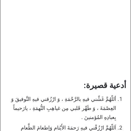
أدعية قصيرة:
أللّهُمَّ غَشِّني فيهِ بالرَّحْمَةِ ، وَ ارْزُقني فيهِ التَّوفيقَ وَ
العِصْمَةَ ، وَ طَهِّر قَلبي مِن غياهِبِ التُّهمَةِ ، يارَحيماً
بِعبادِهِ المُؤمنينَ .
اَللّهُمَّ ارْزُقْني فيهِ رَحمَةَ الأَيْتامِ وَاِطعامَ الطَّعامِ