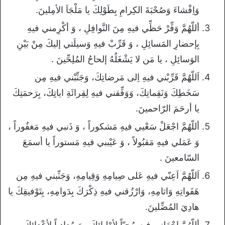
وَاِفْشاءَ وَصُحْبَةَ الكِرامِ بِطَوْلِكَ يا مَلْجَاَ الأمِلينَ.
أللّهُمَّ وَفِّرْ حَظِّي فيهِ مِنَ النَّوافِلِ ، وَ أكْرِمني فيهِ
بِإحضارِ المَسائِلِ ، وَ قَرِّبْ فيهِ وَسيلَتي إليكَ مِنْ بَيْنِ
الوَسائِلِ ، يا مَن لا يَشْغَلُهُ إلحاحُ المُلِحِّينَ .
اَللّهُمَّ قَرِّبْني فيهِ اِلى مَرضاتِكَ، وَجَنِّبْني فيهِ مِن
سَخَطِكَ وَنَقِماتِكَ، وَوَفِّقني فيهِ لِقِرائَةِ اياتِِكَ، بِرَحمَتِكَ
يا أرحَمَ الرّاحمينَ.
أللّهُمَّ اجْعَلْ سَعْيي فيهِ مَشكوراً ، وَ ذَنبي فيهِ مَغفُوراً ،
وَ عَمَلي فيهِ مَقبُولاً ، وَ عَيْببي فيهِ مَستوراً يا أسمَعَ
السّامعينَ .
اَللّهُمَّ اَعِنّي فيهِ عَلى صِيامِهِ وَقِيامِهِ، وَجَنِّبني فيهِ مِن
هَفَواتِهِ وَاثامِهِ، وَارْزُقني فيهِ ذِكْرَكَ بِدَوامِهِ، بِتَوْفيقِكَ يا
هادِيَ المُضِّلينَ.
أللّهُمَّ اجْعَلني فيهِ مُحِبّاً لِأوْليائكَ ، وَ مُعادِياً لِأعْدائِكَ ،