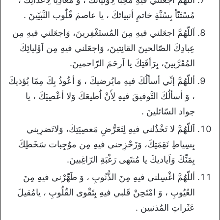
مُسْتَنّاً بِسُنَّةِ خاتمِ أنبيائكَ ، يا عاصمَ قٌلٌوب النَّبيّينَ .
اَللّهُمَّ اجعَلني فيهِ مِنَ المُستَغْفِرينَ، وَاجعَلني فيهِ مِن
عِبادِكَ الصّالحينَ القانِتينَ، وَاجعَلني فيهِ مِن اَوْليائِكَ
المُقَرَّبينَ، بِرَأفَتِكَ يا اَرحَمَ الرّاحمينَ.
أللّهُمَّ إنِّي أسألُكَ فيهِ مايُرضيكَ ، وَ أعُوذُ بِكَ مِمّا يُؤذيكَ
، وَ أسألُكَ التَّوفيقَ فيهِ لِأَنْ اُطيعَكَ وَلا أعْصِيَكَ ، يا
جواد السّائلينَ .
اَللّهُمَّ لا تَخْذُلني فيهِ لِتَعَرُّضِ مَعصِيَتِكَ، وَلاتَضرِبني
بِسِياطِ نَقِمَتِكَ، وَزَحْزِحني فيهِ مِن موُجِبات سَخَطِكَ
بِمَنِّكَ وَاَياديكَ يا مُنتَهى رَغْبَةِ الرّاغِبينَ.
أللّهُمَّ اغْسِلني فيهِ مِنَ الذُّنُوبِ ، وَ طَهِّرْني فيهِ مِنَ
العُيُوبِ ، وَ امْتَحِنْ قَلبي فيهِ بِتَقْوى القُلُوبِ ، يامُقيلَ
عَثَراتِ المُذنبين .