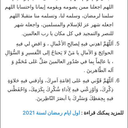
اللهم اجعلنا ممن يصومه ويقومه إيمانا واحتسابا اللهم
سلمنا لرمضان، وسلمه لنا، وتسلمه منا متقبلا اللهم
اجعله شهر عز للإسلام والمسلمين، واجعله شهر
للنصر والتمجيد في كل مكان يا رب العالمين.
اَللّهُمَّ اهدِني فيهِ لِصالِحِ الأعْمالِ ، وَ اقضِ لي فيهِ
الحوائِجَ وَ الآمالِ يا مَنْ لا يَحتاجُ إلى التَّفسيرِ وَ السُّؤالِ
، يا عالِماً بِما في صُدُورِ العالمينَ صَلِّ عَلى مُحَمَّدٍ وَ
آله الطّاهرينَ .
اَللّهُمَّ قَوِّني فيهِ عَلى اِقامَةِ اَمرِكَ، وَاَذِقني فيهِ حَلاوَةِ
ذِكْرِكَ، وَاَوْزِعْني فيهِ لِأداءِ شُكْرِكَ بِكَرَمِكَ، وَاحْفَظْني
فيهِ بِحِفظِكَ وَسَتْرِكَ يا اَبصَرَ النّاظِرينَ.
للمزيد يمكنك قراءة :
اول ايام رمضان لسنة 2021