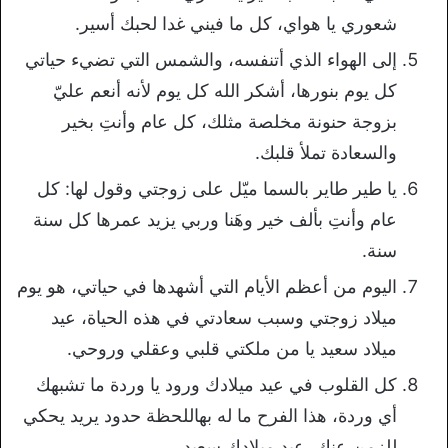
شعوري يا هواي، كل ما فيني غدا لحبك أسير.
إلى الهواء الذي أتنفسه، والشمس التي تضيء حياتي
كل يوم بنورها، أشكر الله كل يوم لأنه أنعم عليّ
بزوجة حنونة مخلصة مثلك، كل عام وأنتِ بخير
والسعادة تملأ قلبك.
يا طير طاير بالسما ميّل على زوجتي وقول لها: كل
عام وأنتِ بألف خير وهَنا وربي يزيد عمرها كل سنة
سنة.
اليوم من أعظم الأيام التي أشهدها في حياتي، هو يوم
ميلاد زوجتي وسبب سعادتي في هذه الحياة، عيد
ميلاد سعيد يا من ملكتي قلبي وعقلي وروحي.
كل القلوب في عيد ميلادك ورود يا وردة ما تشبهك
أي وردة، هذا الفرح ما له بهاللحظة حدود يريد يحكي
للزمن عنك، عيد ميلادك سعيد.