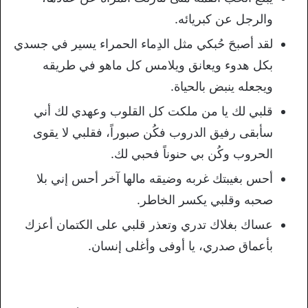
والرجل عن كبريائه.
لقد أصبحَ حُبكي مثل الدِماء الحمراء يسير في جسدي
بكل هدوء ويعانق ويلامس كل ماهو في طريقه
ويجعله ينبض بالحياة.
قلبي لك يا من ملكت كل القلوب وعهدي لك أني
سأبقى رفيق الدروب فكُن صبوراً، فقلبي لا يقوى
الحروب وكُن بي حنوناً فحبي لك.
أحس بغيبتك غربه وضيقه مالها آخر أحس إني بلا
صحبه وقلبي يكسر الخاطر.
عساك بغلاك تدري وتعذر قلبي على الكتمان أعزك
بأعماق صدري، يا أوفى وأغلى إنسان.