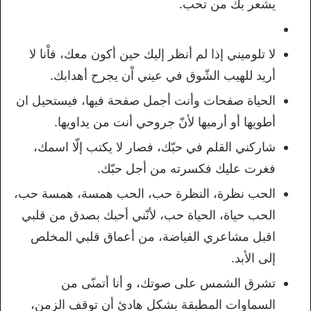
يشعر بك من تحب.
لا تلوميني إذا لم أنظر إليك حين أكون معك، فاْنا لا
أريد للهيب الشّوق في عيني اْن يجرح أهدابك.
الحياة صفحات وأنت أجمل صفحة فيها، فيستحيل ان
أطويها أو أرميها لأنّ جروحي أنت من يداويها.
شاركني القلم في حبّك، فصار لا يكتب إلّا اسمك،
فغرت عليك فكسرته من أجل حبّك.
الحب نظرة، النظرة حب، الحب همسة، همسة حب،
الحب حياة، الحياة حب، لأنّني أحبك بصدق من قلبي
اقبل مشاعري الفياضة، من أعماق قلبي المخلص
إلى الأبد.
تشرق الشمس على صوتك، و أنا أتمنّى من
السماوات المطبقة بشكل هادئ أن توقف الزمن،