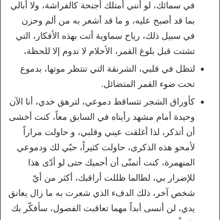
في سمائك، لو أنني أمتلك أجنحة كالفراشة، ولا أبالي
بما قد أصبح عليه، و ما قد أشعر به من ألم وحزن
في سبيل ذلك، رياح سماوية أتت بهذه الأفكار، التي
تشتت قبل بلوغ القمر، الأحلام لا تدوم إلا للحظة،
لتظل في قلبي، الشرنقة التي تنتظر موتها، بدموع
تحت ضوء القمر المتضائل.
كأوراق الشجر تتساقط دموعي، لترهق خدي، أنا الآن
وحيدة أمام مشهد رأيناه في السابق معاً، كنت أخشى
أن أتذكر، لذا أغلقت عيني وقلبي، و حاولت مراراً
لأمحو هذه الذكرى، حاولت كثيراً، حبّي لك ودموعي
المنهمرة، كنت أتمنّى أن أحميك حتى لو أدّى هذا
للإضرار بي، لطالما ظللت أراقبك، أكثر من أيّ
شخص آخر، ذلك الدفء الذي شعرت به ما زال يعانق
يدي، لن أنسى أبداً مهما تعاقبت الفصول، سأفكّر بك