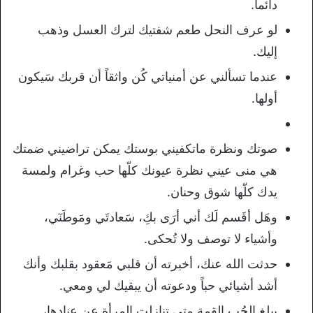
دائماً.
لو عرف النحل طعم شفتيك لترك العسل وذهب
إليك.
عندما تسألني عن أمنياتي كُن واثقاً أن قربك سَيكون
أولها.
صوتك ونظرة ماتكفيني بوستك يمكن تراضيني ضمتك
هي منى عيني نظرة عيونك كلّها حب وغرام ولمسة
يدك كلّها شوق وحنان.
وهَل أقَسم لَك أني أرَى بكِ، سَعادتَي ومَوطَنٓي،
وأشياء لا توصف ولا تُحكى.
حدثت الله عنك، أخبرته أن قلبي مَعقود بقلبك وأنك
أشد أشيائي حباً ودعوته أن يبقيك لي ومعي.
يبلغ الحُب القمة متى تنازلت المرأة عن عنادها،