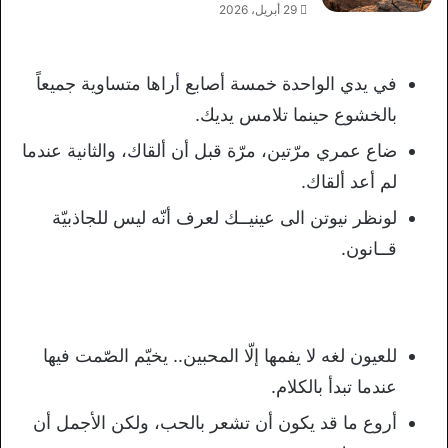
29 أبريل، 2026
في يدي الواحدة خمسة أصابع أراها متساوية جميعاً
بالخشوع حينما تلامس يديك.
ضاع عمري مرّتين، مرّة قبل أن ألقاك، والثانية عندما
لم أعد ألقاك.
لونظر نيوتن الى عينيــك لعرف أنّه ليس للجاذبيّة
قــانون.
للعيون لغه لا يفمها إلّا المحبين.. يخيّم الصّمت فيها
عندما تبدأ بالكلام.
أروع ما قد يكون أن تشعر بالحب، ولكن الأجمل أن