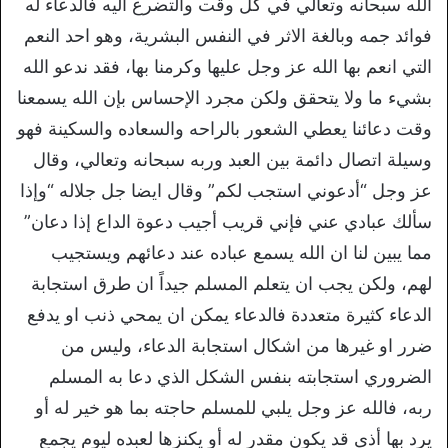
الله سبحانه وتعالي في كل وقت والتضرع اليه فالدعاء له
فوائد جمه وبالغة الاثر في النفس البشرية، وهو احد النعم
التي انعم بها الله عز وجل عليها وكرمنا بها، فقد ندعو الله
بشيء ما ولا يتحقق ولكن مجرد الإحساس بإن الله يسمعنا
وقت دعائنا يعطي الشعور بالراحه والسعاده والسكينة فهو
وسيلة اتصال دائمة بين العبد وربه سبحانه وتعالي، وقال
عز وجل “أدعوني استجب لكم” وقال ايضا جل جلاله “وإذا
سألك عبادي عني فإني قريب أجيب دعوة الداع إذا دعان”
مما يبين لنا ان الله يسمع عباده عند دعائهم ويستجيب
لهم، ولكن يجب ان يتعلم المسلم جيداً ان طرق استجابة
الدعاء كثيرة متعددة فالدعاء يمكن ان يمحي ذنب او يدفع
ضرر او غيرها من اشكال استجابة الدعاء، وليس من
الضروري استجابته بنفس الشكل الذي دعا به المسلم
ربه، فالله عز وجل يلبي للمسلم حاجته بما هو خير له أو
يرد بها أذى قد يكون مقدر له أو يكنزها لعبده ليوم يجمع