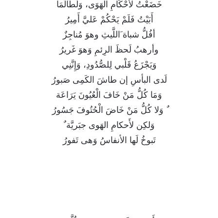
خَضَعْتُ لأَحْكَامِ الْهَوَى، وَلَطَالَمَا
أَبَيْتُ فَلَمْ يَحْكُمْ عَليَّ أَمِيرُ
أفُلُّ شباة َاللَّيثِ وهوَ مُناجِزٌ
وأرهبُ لَحظَ الرِئمِ وَهوَ غَريرُ
وَيَجْزَعُ قَلْبي لِلصُّدُودِ، وَإِنَّنِي
لَدى البأسِ إن طاشَ الكَمِى صَبورُ
وَمَا كُلُّ مَنْ خَافَ الْعُيُونَ يَرَاعَة
ٌ وَلا كُلُّ مَنْ خَاضَ الْحُتُوفَ جَسُورُ
وَلكِن لأَحكامِ الهَوى جبَريَّة ٌ
تَبوخُ لَها الأنفاسُ وَهى تَفورُ