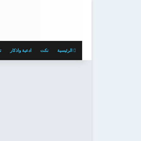
الرئيسية
نكت
ادعية واذكار
ت