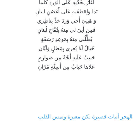
أَغارُ لِخَدَّيهِ عَلى الوَردِ كُلَّما
بَدا وَلِعَطفَيهِ عَلى أَغصُنِ البانِ
وَ هَبنِيَ أَجي وَردَ خَدٍّ بِناظِري
فَمِن أَينَ لي مِنهُ بِتُفّاحِ لُبنانِ
يُعَلِّلُني مِنهُ بِمَوعِدِ رَشفَةٍ
خَيالٌ لَهُ يُغري بِمَطلٍ وَلَيّانِ
حَبيبٌ عَلَيهِ لُجَّةٌ مِن صَوارِمٍ
عَلاها حَبابٌ مِن أَسِنَّةِ مُرّانِ
الهجر أبيات قصيرة لكن معبرة وتمس القلب