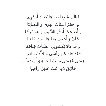
فَيالَكَ شَوقاً بَعدَ مَا كِدتُ أَرعَوِي
وَ أَهجُرُ أَسبَابَ الهَوَى وَ التَّصَابِيَا
وَ أَصبَحتُ أَرفُو الشَّيبَ وَ هوَ مُرَقَّعٌ
عَلَيَّ وَ أُخفِي مِنهُ مَا لَيسَ خَافِيا
وَ قَد كادَ يَكسُونِي الشَّبابُ جَناحَهُ
فَقَد حادَ عَن رَأسِي وَ خَلَّفَ مَاضِيا
مَضَى فَمَضى طيبُ الحَياةِ وَ أُسخِطَت
خَلائِقُ دُنيا كُنتُ عَنهُنَّ رَاضِيا