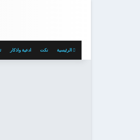
الرئيسية
نكت
ادعية واذكار
ت