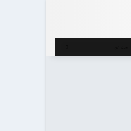
ع المظلم
بحث
عن