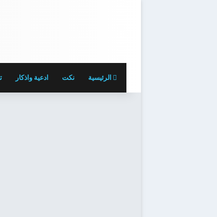
الرئيسية
نكت
ادعية واذكار
ت