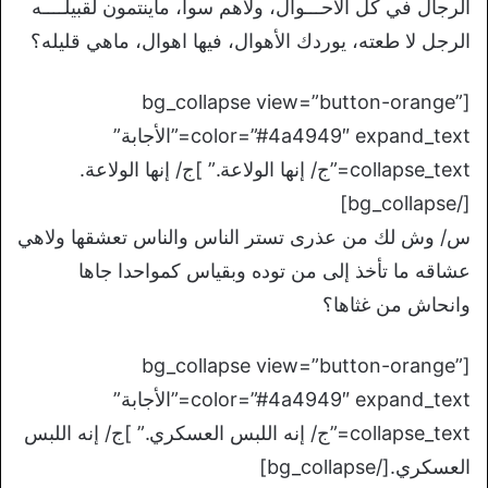
الرجال في كل الأحـــوال، ولاهم سوا، ماينتمون لقبيلــــه
الرجل لا طعته، يوردك الأهوال، فيها اهوال، ماهي قليله؟
[bg_collapse view=”button-orange”
color=”#4a4949″ expand_text=”الأجابة”
collapse_text=”ج/ إنها الولاعة.” ]ج/ إنها الولاعة.
[/bg_collapse]
س/ وش لك من عذرى تستر الناس والناس تعشقها ولاهي
عشاقه ما تأخذ إلى من توده وبقياس كمواحدا جاها
وانحاش من غثاها؟
[bg_collapse view=”button-orange”
color=”#4a4949″ expand_text=”الأجابة”
collapse_text=”ج/ إنه اللبس العسكري.” ]ج/ إنه اللبس
العسكري.[/bg_collapse]