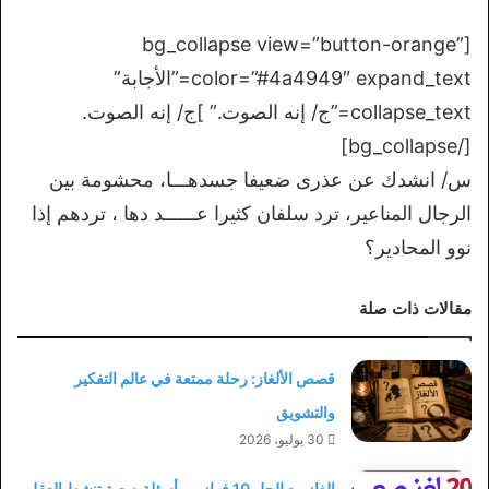
[bg_collapse view=”button-orange”
color=”#4a4949″ expand_text=”الأجابة”
collapse_text=”ج/ إنه الصوت.” ]ج/ إنه الصوت.
[/bg_collapse]
س/ انشدك عن عذرى ضعيفا جسدهـــا، محشومة بين
الرجال المناعير، ترد سلفان كثيرا عــــــد دها ، تردهم إذا
نوو المحادير؟
مقالات ذات صلة
قصص الألغاز: رحلة ممتعة في عالم التفكير
والتشويق
30 يوليو، 2026
الغاز مع الحل 10 فوازير وأسئلة صعبة تنشط العقل