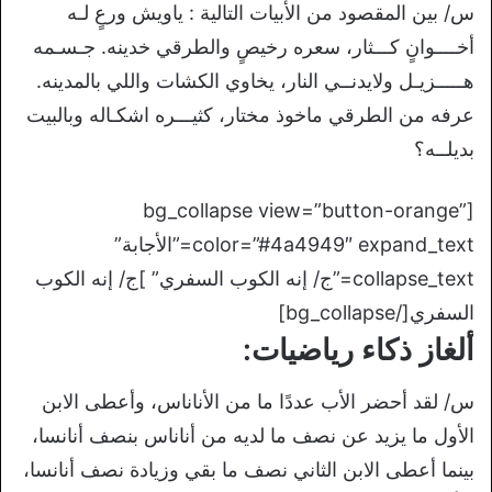
س/ بين المقصود من الأبيات التالية : ياويش ورعٍ لـه
أخــــوانٍ كـــثار، سعره رخيصٍ والطرقي خدينه. جـسـمه
هـــــزيـل ولايدنــي النار، يخاوي الكشات واللي بالمدينه.
عرفه من الطرقي ماخوذ مختار، كثيـــره اشكـاله وبالبيت
بديلــه؟
[bg_collapse view=”button-orange”
color=”#4a4949″ expand_text=”الأجابة”
collapse_text=”ج/ إنه الكوب السفري” ]ج/ إنه الكوب
السفري[/bg_collapse]
ألغاز ذكاء رياضيات:
س/ لقد أحضر الأب عددًا ما من الأناناس، وأعطى الابن
الأول ما يزيد عن نصف ما لديه من أناناس بنصف أنانسا،
بينما أعطى الابن الثاني نصف ما بقي وزيادة نصف أنانسا،