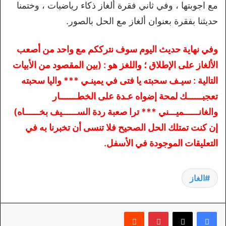
مع اجوبتها ، وفي ثاني فقرة ألغاز ذكاء رياضيات ، وختمنا
حديثنا بفقرة بعنوان ألغاز مع الحل بالصور.
وفي نهاية حديث اليوم سوف نترككم مع واحد من أصعب
الألغاز على الإطلاق ؛ واللغز هو : (بين المقصود من الأبيات
التالية : سيـف سحبته يا فتى في يمينـي *** واليا سحبته
تعجبــــــك لمحة إضواه عـدة على الخطـــــــار
والغانــــــميـــني *** ترا صعبة ردة الســــــيف بخــــــاه)
إن كنت تمتلك الحل الصحيح فلا تنسى أن تخبرنا به في
التعليقات الموجودة في الأسفل.
الغاز
بينتيريست
‏Reddit