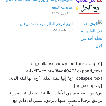
وتزيد من المتعة
28 أبريل، 2025
اقوى لغز في العالم لم يحله أحد من قبل
12 مايو، 2024
[bg_collapse view=”button-orange”
color=”#4a4949″ expand_text=”الأجابة”
collapse_text=”ج/ إنها ليفة الدلة.” ]ج/ إنها ليفة الدلة.
[/bg_collapse]
س/ بين المقصود من الأبيات التالية : انشدك عن عذراء
ترافق لرجـال،غصبٍ عليها بالرفق، تنتمي له. دايم مع