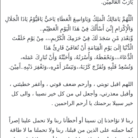
يَارَبُّ الْعَالَمِيْن.
الْلَّهُمَّ يَامَالِكُ الْمَلِكُ وَيَاوَاسِعَ الْعَطَاءِ يَاحَيُّ يَاقَيُّوْمُ يَاذَا الْجَلَالِ
وَالْإِكْرَامِ إِنِّيَ أَسْأَلُكَ فِيْ هَذَا الْيَوْمِ الْعَظِيْمِ..
وِّبَعْدَدِ مْنِ سَجَدَ لَكَ فِيْ حَرَمِكَ الْكَرَّيمِ،،، مِنْ يَوْمِ خَلَقْتَ
الْدُّنْيَا إِلَىَ يَوْمِ الْقِيَامَةِ أَنْ تُعَافَيْ قَارِئٌ هَذَا
الْدُّعَاءَ،،،وَتَحْفَظَهُ، وَأُسْرَتُهُ، وَأَحَبَّتْهُ وَأَنْ تُبَارِكَ عَمَله،
وَتُسْعِدُ قَلْبِهِ وَتُفَرِّجَ كَرْبَهُ،،وَتَيَسَّرَ أَمْرِهِ،،وَتَغْفِرَ ذَنْبِهِ..آَمِيْنَ.
اللهم اقبل توبتي ، وأرحم ضعف قوتي ، وأغفر خطيئتي ،
وأقبل معذرتي، وأجعل لي من كل خير نصيبا ، والى كل
خير سبيلا برحمتك يا أرحم الراحمين .
ربنا لا تؤاخذنا إن نسينا أو أخطأنا ربنا ولا تحمل علينا إصراً
كما حملته على الذين من قبلنا، ربنا ولا تحملنا ما لا طاقة