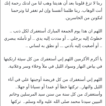
ربنا لا تزغ قلوبنا بعد أن هديتنا وهب لنا من لدنك رحمة إنك
أنت الوهاب. ربنا ظلمنا أنفسنا وإن لم تغفر لنا وترحمنا
لنكونن من الخاسرين.
ﺍﻟﻠﻬﻢ ﺍﻥ هذا يوم الجمعة المبارك ﺃﺳﺘﻐﻔﺮﻙ ﻟﻜﻞ ﺫﻧﺐ ..
ﺧﻄﻮﺕُ ﺇﻟﻴﻪ ﺑﺮﺟﻠﻲ .. ﺃﻭ ﻣﺪﺩﺕ ﺇﻟﻴﻪ ﻳﺪﻱ .. ﺃﻭ ﺗﺄﻣﻠﺘﻪ ﺑﺒﺼﺮﻱ
.. ﺃﻭ ﺃﺻﻐﻴﺖ ﺇﻟﻴﻪ ﺑﺄﺫﻧﻲ … ﺃﻭ ﻧﻄﻖ ﺑﻪ ﻟﺴﺎﻧﻲ ..
ﻳﺎ ﺃﻛﺮﻡ ﺍﻷﻛﺮﻣﻴﻦ ﺍﻟﻠﻬﻢ ﺇﻧﻲ ﺃﺳﺘﻐﻔﺮﻙ ﻣﻦ ﻛﻞ ﺳﻴﺌﺔ ﺍﺭﺗﻜﺒﺘﻬﺎ
ﻓﻲ ﺑﻴﺎﺽ ﺍﻟﻨﻬﺎﺭ ﻭﺳﻮﺍﺩ ﺍﻟﻠﻴﻞ ﻓﻲ ﻣﻸ ﻭﺧﻼﺀ ﻭﺳﺮ ﻭﻋﻼﻧﻴﺔ.
ﺍﻟﻠﻬﻢ ﺇﻧﻲ ﺃﺳﺘﻐﻔﺮﻙ ﻣﻦ ﻛﻞ ﻓﺮﻳﻀﺔ ﺃﻭﺟﺒﺘﻬﺎ ﻋﻠﻲ ﻓﻲ ﺁﻧﺎﺀ
ﺍﻟﻠﻴﻞ ﻭﺍﻟﻨﻬﺎﺭ.. ﺗﺮﻛﺘﻬﺎ ﺧﻄﺄ ﺃﻭ ﻋﻤﺪﺍ ﺃﻭ ﻧﺴﻴﺎﻧﺎ ﺃﻭ ﺟﻬﻼ..
ﻭﺃﺳﺘﻐﻔﺮﻙ ﻣﻦ ﻛﻞ ﺳﻨﺔ ﻣﻦ ﺳﻨﻦ ﺳﻴﺪ ﺍﻟﻤﺮﺳﻠﻴﻦ ﻭﺧﺎﺗﻢ
ﺍﻟﻨﺒﻴﻴﻦ ﺳﻴﺪﻧﺎ ﻣﺤﻤﺪ ﺻﻠﻰ ﺍﻟﻠﻪ ﻋﻠﻴﻪ ﻭﺍﻟﻪ ﻭﺳﻠﻢ.. ﺗﺮﻛﺘﻬﺎ