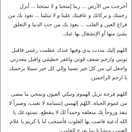
أخرجت من الأرض … ربنا إمنحنا و لا تمتحنا … أنزل
رحمتك و بركاتك و عافيتك علينا و لا تبتلينا … نعوذ بك من
فراغ العين و القلب … نعوذ بك من حب الدنيا و التعلق
بشئ منها أو الإنشغال بها عنك.
اللهم إليك مددت يدي وفيها عندك عظمت رغبتي فاقبل
توبتي وارحم ضعف قوتي واغفر خطيئتي واقبل معذرتي
واجعل لي من كل خير نصيبا وإلي كل خير سبيلا برحمتك
يا ارحم الراحمين.
اللهم فرحة تزيل الهموم وتبكي العيون وتمحي ما مضى
من غموم الحياة، اللهُمَ إلهمني إبتسامة لا تغيب، وصبراً لا
ينفذ وروحاً بِك متعلقه وحمداً لكَ لا ينقطِع، نستودعك يا
الله أدعية فاضت بها القلوب فأستجب لنا يا كريم يا علام
الغيوب وبشرَّنا بما يفرح القلوب.