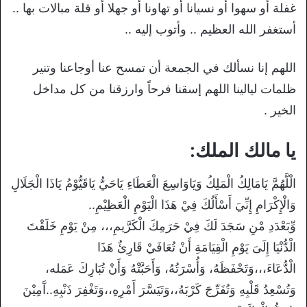
ﻏﻔﻠﺔ ﺃﻭ ﺳﻬﻮﺍ ﺃﻭ ﻧﺴﻴﺎﻧﺎ ﺃﻭ ﺗﻬﺎﻭﻧﺎ ﺃﻭ ﺟﻬﻼ ﺃﻭ ﻗﻠﺔ ﻣﺒﺎﻻت ﺑﻬﺎ ..
ﺃﺳﺘﻐﻔﺮ ﺍﻟﻠﻪ ﺍﻟﻌﻈﻴﻢ .. ﻭﺃﺗﻮﺏ ﺇﻟﻴﻪ ..
اللهم إنا نسألك في الجمعة أن تمسح عنا أوجاعنا وتنير
ظلمات ليالينا اللهم إسقنا فرحاً وارزقنا من كل مداخل
الخير .
يا مالك الملك:
الْلَّهُمَّ يَامَالِكُ الْمَلِكُ وَيَاوَاسِعَ الْعَطَاءِ يَاحَيُّ يَاقَيُّوْمُ يَاذَا الْجَلَالِ
وَالْإِكْرَامِ إِنِّيَ أَسْأَلُكَ فِيْ هَذَا الْيَوْمِ الْعَظِيْمِ..
وِّبَعْدَدِ مْنِ سَجَدَ لَكَ فِيْ حَرَمِكَ الْكَرَّيمِ،،، مِنْ يَوْمِ خَلَقْتَ
الْدُّنْيَا إِلَىَ يَوْمِ الْقِيَامَةِ أَنْ تُعَافَيْ قَارِئٌ هَذَا
الْدُّعَاءَ،،،وَتَحْفَظَهُ، وَأُسْرَتُهُ، وَأَحَبَّتْهُ وَأَنْ تُبَارِكَ عَمَله،
وَتُسْعِدُ قَلْبِهِ وَتُفَرِّجَ كَرْبَهُ،،وَتَيَسَّرَ أَمْرِهِ،،وَتَغْفِرَ ذَنْبِهِ..آَمِيْنَ