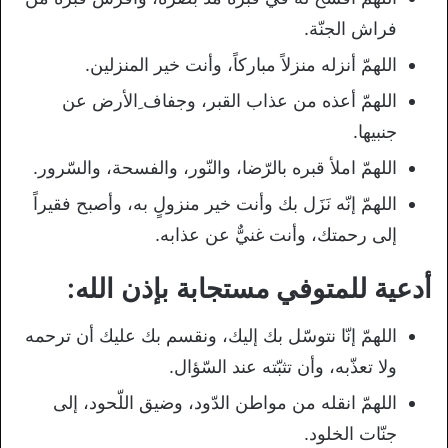
فراش الجنّة.
اللهمّ أنزله منزلاً مباركاً، وأنت خير المنزلين.
اللهمّ أعذه من عذاب القبر، وجفاف ِالأرض عن
جنبيها.
اللهمّ املأ قبره بالرّضا، والنّور، والفسحة، والسّرور.
اللهمّ إنّه نَزَل بك وأنت خير منزولٍ به، وأصبح فقيراً
إلى رحمتك، وأنت غنيٌّ عن عذابه.
أدعية للمتوفي مستجابة بإذن الله:
اللهمّ إنّا نتوسّل بك إليك، ونقسم بك عليك أن ترحمه
ولا تعذّبه، وأن تثبّته عند السّؤال.
اللهمّ انقله من مواطن الدّود، وضيق اللّحود، إلى
جنّات الخلود.