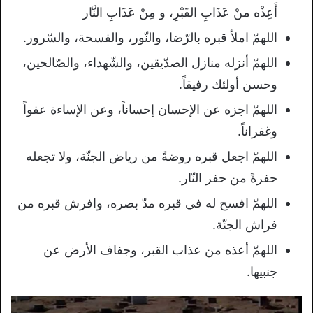
أَعِذْه منْ عَذَابِ القَبْرِ، و مِنْ عَذَابِ النَّار
اللهمّ املأ قبره بالرّضا، والنّور، والفسحة، والسّرور.
اللهمّ أنزله منازل الصدّيقين، والشّهداء، والصّالحين،
وحسن أولئك رفيقاً.
اللهمّ اجزه عن الإحسان إحساناً، وعن الإساءة عفواً
وغفراناً.
اللهمّ اجعل قبره روضةً من رياض الجنّة، ولا تجعله
حفرةً من حفر النّار.
اللهمّ افسح له في قبره مدّ بصره، وافرش قبره من
فراش الجنّة.
اللهمّ أعذه من عذاب القبر، وجفاف الأرض عن
جنبيها.