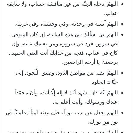
اللهمّ أدخله الجنّة من غير مناقشة حساب، ولا سابقة
عذاب.
اللهمّ اّنسه في وحدته، وفي وحشته، وفي غربته.
اللهم إني أسألك في هذه الساعة، إن كان المتوفي
في سرور، فزد في سروره ومن نعيمك عليه، وإن
كان في عذاب، فنجه من عذابك أنت الغني الحميد..
برحمتك يا أرحم الراحمين.
اللهمّ انقله من مواطن الدّود، وضيق اللّحود، إلى
جنّات الخلود.
اللهمّ إنّه كان يشهد أنّك لا إله إلّا أنت، وأنّ محمّداً
عبدك ورسولك، وأنت أعلم به.
اللهم اجعل عن يمينه نوراً، حتّى تبعثه آمناً مطمئنّاً في
نورٍ من نورك.
اللهمّ افسح له في قبره مدّ بصره، وافرش قبره من