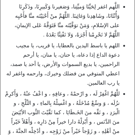
اللَّهم اغفر لِحَيِّنَا وَميِّتِنا، وَصَغيرنا وَكَبيرِنَا، وذَكَرِنَا
وَأُنْثَانَا، وشَاهِدِنا وَغائِبنَا. اللَّهُمَّ منْ أَحْيَيْتَه منَّا فأَحْيِه
على الإسْلامِ، وَمَنْ توَفَّيْتَه منَّا فَتَوَفَّهُ عَلى الإيمانِ،
اللَّهُمَّ لا تَحْرِمْنا أَجْرَهُ، وَلا تَفْتِنَّا بَعْدَهُ .
اللهم يا باسط اليدين بالعطايا، يا قريب، يا مجيب
دعوة الداع إذا دعاه، يا حنان، يا منان، يا أرحم
الراحمين، يا بديع السموات والأرض، يا أحد يا صمد،
اعطي المتوفي من فضلك وخيرك، وارحمه واغفر له
يا رب العالمين.
للَّهُمَّ اغْفِرْ لَه ، و ارْحمْهُ ، وعافِهِ ، و اعْفُ عنْهُ ، وَأَكرِمْ
نزُلَه ، وَ وسِّعْ مُدْخَلَهُ ، و اغْسِلْهُ بِالماءِ ، و الثَّلْجِ ، و
الْبرَدِ ، و نَقِّه منَ الخَـطَايَا ، كما نَقَّيْتَ الثَّوب الأبْيَضَ
منَ الدَّنَس ، و أَبْدِلْهُ دارا خيراً مِنْ دَارِه ، وَأَهْلاً خَيّراً
منْ أهْلِهِ ، و زَوْجاً خَيْراً منْ زَوْجِه ، و أدْخِلْه الجنَّةَ ، وَ