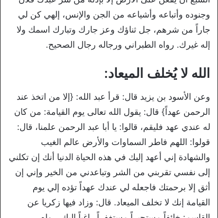
وجنوده وأتباعه وأشياعه من الجن والإنس، إلهي كن لي
جاراً من شرهم، جل ثناؤك وعز جارك وتبارك اسمك ولا
إله غيرك‏.‏ رواه الطبراني ورجاله رجال الصحيح‏.‏
الله لا يُخلف الميعاد:
وعن الأسود بن يزيد قال‏:‏ قرأ عبد الله‏:‏ ‏{‏إلا من اتخذ عند
الرحمن عهداً‏}‏ قال‏:‏ يقول الله تعالى يوم القيامة‏:‏ من كان
له عندي عهد فليقم، قالوا‏:‏ يا أبا عبد الرحمن علمنا، قال‏:‏
قولوا‏:‏ اللهم فاطر السماوات والأرض عالم الغيب
والشهادة إني أعهد إليك في هذه الحياة الدنيا أنك إن تكلني
إلى نفسي تقربني من الشر وتباعدني من الخير وإني إن
أثق إلا برحمتك فاجعله لي عندك عهداً تؤده إلي يوم
القيامة إنك لا تخلف الميعاد‏.‏ قال‏:‏ وزاد فيها زكريا عن
القاسم‏:‏ خائفاً مستجيراً مستغفراً راغباً إليك‏.‏ رواه