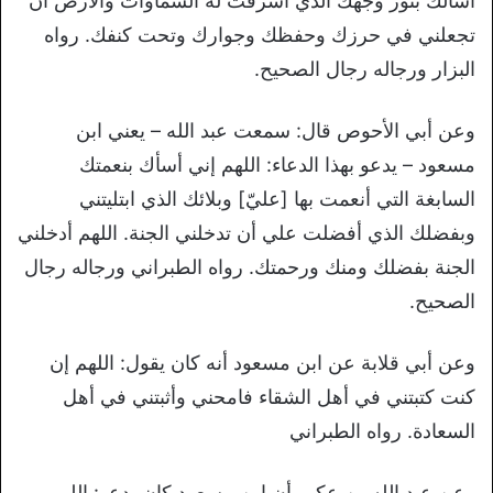
أسألك بنور وجهك الذي أشرقت له السماوات والأرض أن
تجعلني في حرزك وحفظك وجوارك وتحت كنفك‏.‏ رواه
البزار ورجاله رجال الصحيح‏.‏
وعن أبي الأحوص قال‏:‏ سمعت عبد الله – يعني ابن
مسعود – يدعو بهذا الدعاء‏:‏ اللهم إني أسأك بنعمتك
السابغة التي أنعمت بها ‏[‏عليّ‏]‏ وبلائك الذي ابتليتني
وبفضلك الذي أفضلت علي أن تدخلني الجنة‏.‏ اللهم أدخلني
الجنة بفضلك ومنك ورحمتك‏.‏ رواه الطبراني ورجاله رجال
الصحيح‏.‏
وعن أبي قلابة عن ابن مسعود أنه كان يقول‏:‏ اللهم إن
كنت كتبتني في أهل الشقاء فامحني وأثبتني في أهل
السعادة‏.‏ رواه الطبراني
وعن عبد الله بن عكيم أن ابن مسعود كان يدعو‏:‏ اللهم