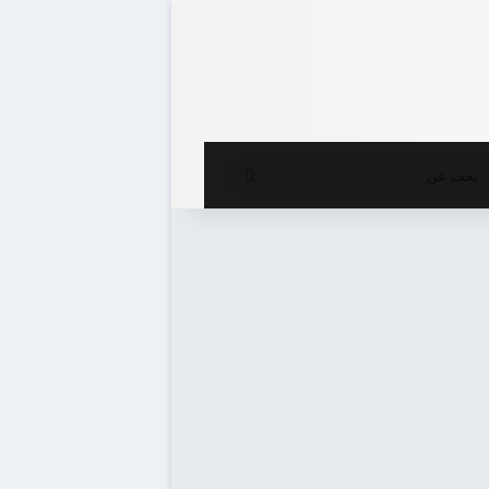
ع المظلم
بحث
عن