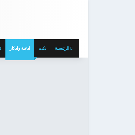
الرئيسية
نكت
ادعية واذكار
ت