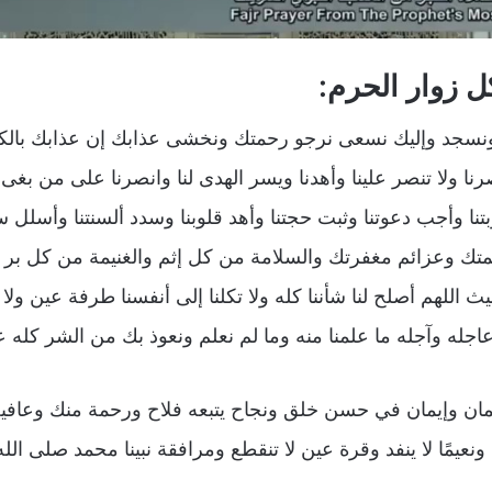
ل زوار الحرم:
 ونسجد وإليك نسعى نرجو رحمتك ونخشى عذابك إن عذابك بالك
صرنا ولا تنصر علينا وأهدنا ويسر الهدى لنا وانصرنا على من بغى ع
بتنا وأجب دعوتنا وثبت حجتنا وأهد قلوبنا وسدد ألسنتنا وأسلل س
تك وعزائم مغفرتك والسلامة من كل إثم والغنيمة من كل بر وال
ث اللهم أصلح لنا شأننا كله ولا تكلنا إلى أنفسنا طرفة عين ولا
اجله وآجله ما علمنا منه وما لم نعلم ونعوذ بك من الشر كله عا
مان وإيمان في حسن خلق ونجاح يتبعه فلاح ورحمة منك وعافية
يرتد ونعيمًا لا ينفد وقرة عين لا تنقطع ومرافقة نبينا محمد صلى 