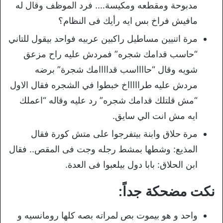
مدبوحة ومقطعه ومكيسة…. فرد الموظف وقال له
مافيش فراخ بس ايه رأيك فى النظام؟
مرة اتنيين مساطيل راكبين عربيه فواحد بيقول للتاني
“حاسب قدامك شجره” فمردش عليه راح مزعق
شويه وقال “حااااسب قداااامك شجرة” برضه
مردش عليه طراااااخ خبطوا في الشجره فقال الاول
“مش قلتلك قدامك شجره” رد عليه وقاله “اعملك
ايه مش انت الي سايق.
مرة حلاق وابنة بيتفرجوا على متش كورة فقال
المذيع: وشطها بمشط رجله وجت فى المقص.. فقال
ابن الحلاق: بابا دول بيلعبوا فى العدة.
نكت مضحكة جداً:
واحد و هو بيموت بص لمراته بصه كلها رومانسيه و