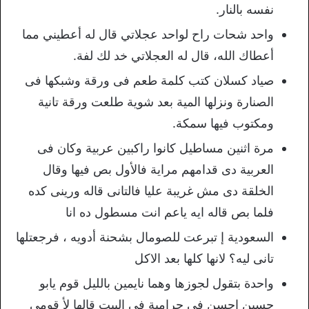
نفسه بالنار.
واحد شحات راح لواحد عجلاتي قال له أعطيني مما
أعطاك الله، قال له العجلاتي خد لك لفة.
صياد كسلان كتب كلمة طعم فى ورقة وشبكها فى
الصنارة ونزلها المية بعد شوية طلعت ورقة تانية
ومكتوب فيها سمكة.
مرة اثنين مساطيل كانوا راكبين عربية وكان فى
العربية دى قدامهم مراية فالأول بص فيها وقال
الخلقة دى مش غريبة عليا فالتانى قاله ورينى كده
فلما بص قاله ايه ياعم انت مسطول ده انا
السعودية إ تبرعت للصومال بشحنة أدويه ، فرجعتلها
تانى ليه؟ لانها كلها بعد الاكل
واحدة بتقول لجوزها وهما نايمين بالليل قوم يابو
حسين احسن في حرامية في البيت قالها لأ قومي