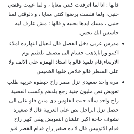
قالها : انا لما اترفدت كنتي معايا ، و لما عييت وقفتي
جنبي، ولما فلست برضوا كنتي معايا ، و دلوقتى لسا
جنبي ، مسك ايدها بحنيه و قالها : مش عارف ليه
حاسس انك نحس.
مدرس عربى دخل الفصل قال للعيال النهارده املاء
اكتبو ورايا,ذهب حسام الى مصيف بلطيم يوم
الاربعاء,قام تلميذ قالو يا استاذ الهمزه على الالف ولا
على السطر قالو خلاص خليها الخميس
مرة واحد صعيدى نزل مصر راح خبطوة عربية طلب
تعويض نص مليون جنية رجع بلدهم وكسب القضية
راح واحد سأله جبت الفلوس دى منين قلو على الى
حصل نزل الراجل بص على العربية قال لا صغيرة
نشوف حاجة اكبر علشان التعويض يبقى كبير راح
قدام الاتوبيس قال لا ده صغير راح قدام القطر قلو