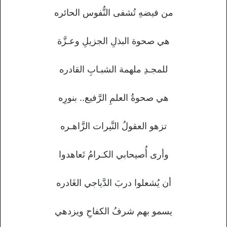
من فيضهِ تُشفى النُّفوس الحائره
هي صحوة البذلِ الجزيلِ وعـزَّة
للمجـدِ ملهمة الشبـابِ القادره
هي صحوةُ العلمِ الرَّفيع.. بنورِه
تزهو العقولُ النَّيرات الزَّاهـره
وأرى أُصيحابي الكـرامُ تَعاهدوا
أن يُشعلوا دربَ الدَّياجي الغَادره
يسمو بهم شرفُ الكفاحِ ويزدهي