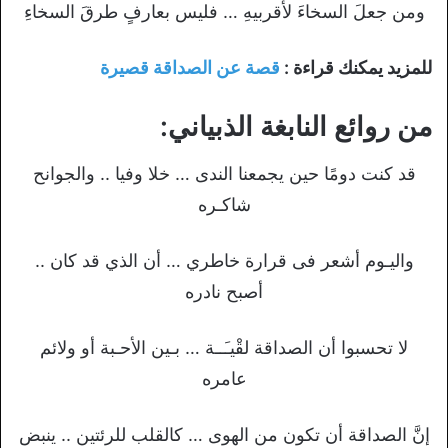
ومن جعلَ السخاءَ لأقربيهِ … فليس بعارفٍ طرقَ السخاءِ
للمزيد يمكنك قراءة :
قصة عن الصداقة قصيرة
من روائع النابغة الذبياني:
قد كنت دومًا حين يجمعنا الندى … خلا وفيا .. والجوانح
شاكـره
واليـوم أشعر فى قرارة خاطري … أن الذي قد كان ..
أصبح نادره
لا تحسبوا أن الصداقة لقْيـَــة … بـين الأحـبة أو ولائم
عامره
إنَّ الصداقة أن تكون من الهوى … كالقلب للرئتين .. ينبض