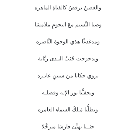
والغصنُ يرقصُ كالفتاةِ الماهره
وصبا النَّسيم معَ النجومِ ملامسًا
ومدغدغًا هذي الوجوهَ النَّاضره
وتدحرَجت حُبَبُ النـدى ريَّانة
تروي حكايا من سنينٍ عابـره
ويحفـُّنا نور الإله وفضلـه
ويظلُّنا مَـلكُ السماءِ العامره
جئــنا نهنِّئ فارسًا مترجًّلا