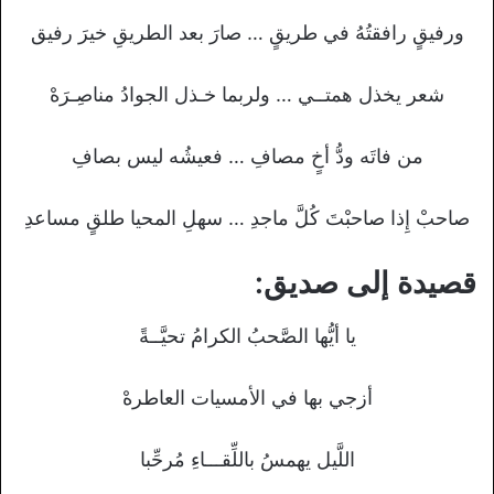
ورفيقٍ رافقتُهُ في طريقٍ … صارَ بعد الطريقِ خيرَ رفيق
شعر يخذل همتــي … ولربما خـذل الجوادُ مناصِـرَهْ
من فاتَه ودُّ أخٍ مصافِ … فعيشُه ليس بصافِ
صاحبْ إِذا صاحبْتَ كُلَّ ماجدِ … سهلِ المحيا طلقٍ مساعدِ
قصيدة إلى صديق:
يا أيُّها الصَّحبُ الكرامُ تحيَّــةً
أزجي بها في الأمسيات العاطرهْ
اللَّيل يهمسُ باللِّقـــاءِ مُرحِّبا