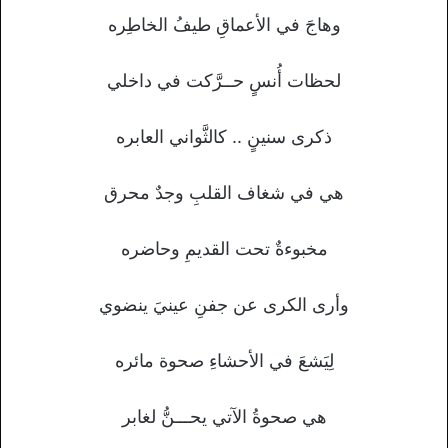
وهاجَ في الأعماقِ طيفُ الخاطِره
لحظات أُنسٍ حــرَّكت في داخلي
ذكرى سنينٍ .. كالثَّواني العابره
هي في شغاف القلبِ وجدٌ محرق
مخبوءةٌ تحت القديمِ وحاضره
وأرى الكرى عن جفنِ عينيَ ينضوي
لِيَشعَ في الأحشاءِ صحوة مائره
هي صحوةُ الآتي يحـــنُّ لغابر