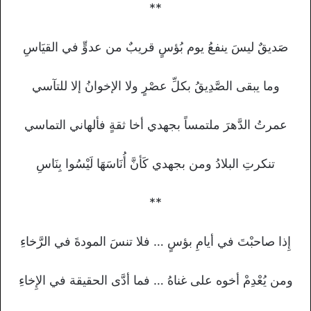
**
صَديقٌ ليسَ ينفعُ يوم بُؤسٍ قريبٌ من عدوٍّ في القيَاسِ
وما يبقى الصَّدِيقُ بكلِّ عصْرٍ ولا الإخوانُ إلا للتآسي
عمرتُ الدَّهرَ ملتمساً بجهدي أخا ثقةٍ فألهاني التماسي
تنكرتِ البلادُ ومن بجهدي كَأنَّ أُنَاسَهَا لَيْسُوا بِنَاسِ
**
إِذا صاحبْتَ في أيامِ بؤسٍ … فلا تنسَ المودةَ في الرَّخاءِ
ومن يُعْدِمْ أخوه على غناهُ … فما أدَّى الحقيقة في الإِخاءِ