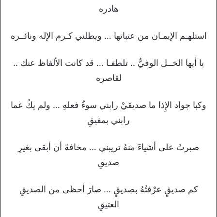
هادره
استلهـم الإيمـان من عتباتها … ويظلني كـرم الإله ونائــره
يا أيها الخــل الوفيُّ .. تلطفـا … قد كانت الألفاظ عنك ..
لقاصره
وكبا جواد الإِذا ما صديقيْ رابني سوءُ فعلهِ … ولم يكُ عما
رابني بمفيقِ
صبرتُ على أشياءَ منهُ تريبني … مخافةَ أن أبقى بغيرِ
صديقِ
كم صديقٍ عرْفتُهُ بصديقٍ … صارَ أحظى من الصديقِ
العتيقِ