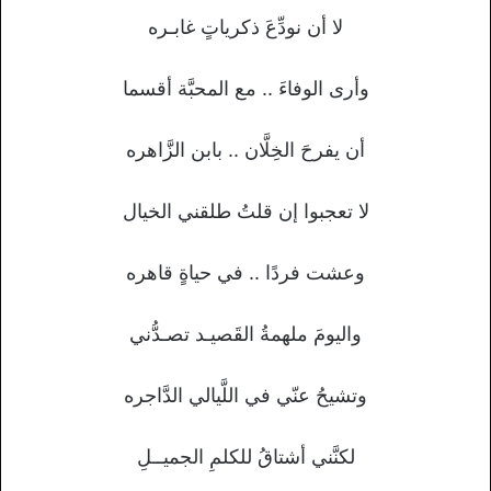
لا أن نودِّعَ ذكرياتٍ غابـره
وأرى الوفاءَ .. مع المحبَّة أقسما
أن يفرحَ الخِلَّان .. بابن الزَّاهره
لا تعجبوا إن قلتُ طلقني الخيال
وعشت فردًا .. في حياةٍ قاهره
واليومَ ملهمةُ القَصيـد تصـدُّني
وتشيحُ عنّي في اللَّيالي الدَّاجره
لكنَّني أشتاقُ للكلمِ الجميــلِ