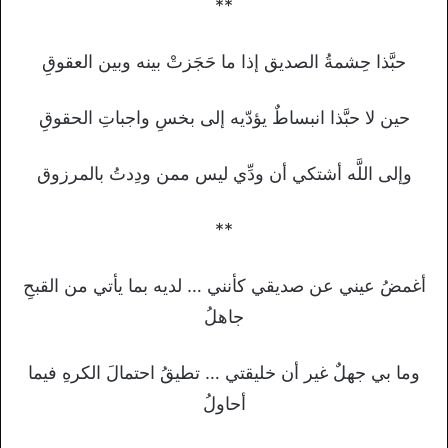
**
حبَّذا حِشمةُ الصديق إذا ما حَجَزتْ بينه وبين العقوقِ
حين لا حبَّذا انبساطٌ يؤدّيه إلى بخسِ واجباتِ الحقوقِ
وإلى اللَّه أشتكي أن ودِّي ليس ممن ودِدتُ بالمرزوق
**
أغمضُ عيني عن صديقي كأنني … لديه بما يأتي من القبحِ
جاهلُ
وما بي جهلٌ غير أن خليقتي … تطيقُ احتمالَ الكرهِ فيما
أحاولُ