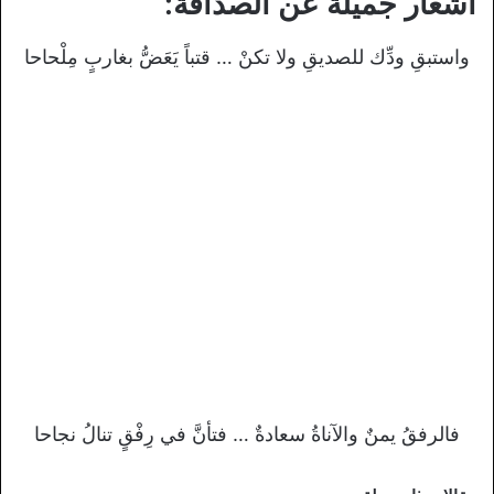
أشعار جميلة عن الصداقة:
واستبقِ ودِّك للصديقِ ولا تكنْ … قتباً يَعَضُّ بغاربٍ مِلْحاحا
فالرفقُ يمنٌ والآناةُ سعادةٌ … فتأنَّ في رِفْقٍ تنالُ نجاحا