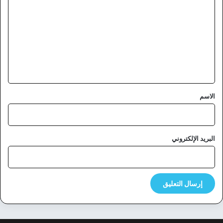
ل
ت
ع
ل
ي
ق
*
الاسم
البريد الإلكتروني