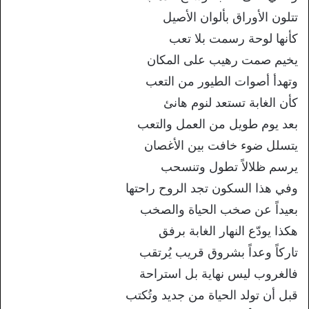
تتلون
الأوراق بألوان الأصيل
كأنها لوحة رسمت
بلا تعب
يخيم صمت رهيب على المكان
وتهدأ
أصوات الطيور من التعب
كأن الغابة تستعد
لنوم هانئ
بعد يوم طويل من العمل والتعب
يتسلل ضوء خافت بين الأغصان
يرسم ظلالاً
تطول وتنسحب
وفي هذا السكون تجد الروح
راحتها
بعيداً عن صخب الحياة والصخب
هكذا
يودّع النهار الغابة برفق
تار
كاً وعداً بشروق قريب يُرتقب
فالغروب
ليس نهاية بل استراحة
قب
ل أن تولد الحياة من
جديد وتُكتب