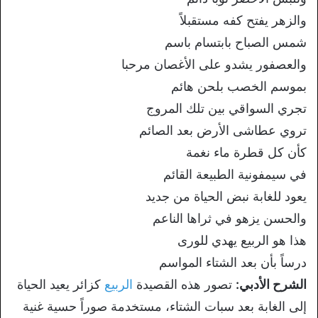
والزهر يفتح كفه
مستقبلاً
شمس الصباح بابتسام باسم
والعصفو
ر يشدو على الأغصان مرحبا
بموسم الخصب
بلحن هائم
تجري السواقي بين تلك المروج
ت
روي عطاشى الأرض بعد الصائم
كأن كل قطرة
ماء نغمة
في سيمفونية الطبيعة القائم
يعو
د للغابة نبض الحياة من جديد
والحسن يزهو
في ثراها الناعم
هذا هو الربيع يهدي
للورى
درساً بأن بعد الشتاء المواسم
الشرح الأدبي:
تصور هذه القصيدة
الربيع
كزائر يعيد الحياة
إلى الغابة بعد
سبات الشتاء، مستخدمة صوراً حسية غنية