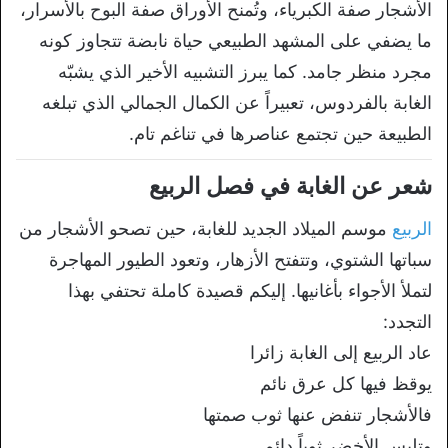
الأشجار صفة
الكبرياء، وتُمنح الأوراق صفة البوح
بالأسرار،
ما يضفي على المشهد الطبيعي حياة نابضة تتجاوز كونه
مجرد منظر جامد.
كما يبرز التشبيه الأخير الذي يشبّه
الغابة بالفردوس، تعبيراً عن الكمال
الجمالي الذي تبلغه
الطبيعة حين تجتمع
عناصرها في تناغم تام.
شعر عن
الغابة في فصل الربيع
الربيع
موسم
الميلاد الجديد للغابة، حين تصحو الأشجار
من
سباتها الشتوي، وتتفتح الأزهار، وتعود
الطيور المهاجرة
لتملأ الأجواء بأغانيها.
إليكم قصيدة كاملة تحتفي بهذا
التجدد:
عا
د الربيع إلى الغابة زائرا
يوقظ فيها كل
عرق نائم
فالأشجار تنفض عنها ثوب صمتها
وت
لبس الأخضر ثوباً دائم