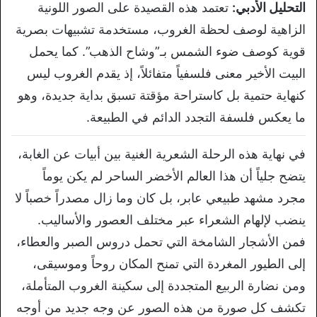
التحليل الأدبي:
تعتمد
هذه القصيدة على الصور اللونية
الزاهية
لوصف لحظة الغروب، مستخدمة تشبيهات بصرية
قوية كوصف ضوء الشمس بـ”وشاح الذهب”. كما
يحمل
البيت الأخير معنى فلسفياً
متفائلاً، إذ يقدم الغروب
ليس
كنهاية حتمية بل
كاستراحة مؤقتة تسبق بداية جديدة، وهو
ما
يعكس فلسفة التجدد الدائم في الطبيعة.
في نهاية هذه الرحلة الشعرية الغنية بين أبيات عن الغابة،
يتضح جلياً أن هذا العالم الأخضر الساحر لم يكن يوماً
مجرد مشهد طبيعي عابر، بل كان وما زال مصدراً خصباً لا
ينضب لإلهام الشعراء عبر مختلف العصور والأساليب.
فمن الأشجار الشامخة التي تحمل دروس الصبر والعطاء،
إلى الطيور المغردة التي تمنح المكان روحاً وموسيقى،
ومن نضارة الربيع المتجددة إلى سكينة الغروب المتأملة،
تكشف كل صورة من هذه الصور عن وجه جديد من أوجه