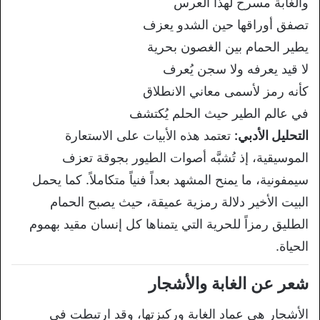
والغابة
مسرح لهذا العرس
تصفق أوراقها
حين الشدو يعزف
يطير الحمام بين
الغصون بحرية
لا قيد
يعرفه ولا سجن
يُعرف
كأنه
رمز لأسمى معاني الانطلاق
في عالم الطير
حيث الحلم يُكتشف
التحليل الأدبي:
تعتمد هذه الأبيات على الاستعارة
الموسيقية، إذ تُشبَّه
أصوات الطيور بجوقة
تعزف
سيمفونية،
ما يمنح المشهد
بعداً فنياً
متكاملاً. كما يحمل
البيت الأخير
دلالة رمزية
عميقة، حيث
يصبح الحمام
الطليق رمزاً
للحرية التي يتمناها
كل إنسان
مقيد بهموم
الحياة.
شعر عن
الغابة
والأشجار
الأشجار
هي
عماد
الغابة
وركيزتها، وقد
ارتبطت
في