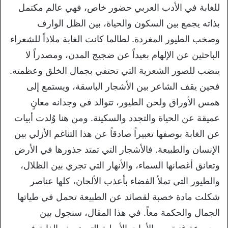
للغابة في الأدب العربي حضور
خاص، فهي عالم مكتمل
بذاته يجمع
بين
السكون والحياة، بين
الظل الوارف
وصخب
الطيور
المغردة. لطالما كانت الغابة ملاذاً
للشعراء
الباحثين عن الإلهام بعيداً عن
ضجيج المدن، ومصدراً لا
ينضب للصور
الشعرية التي تحتفي بجمال الخلق وعظمته.
فحين يقف الشاعر بين الأشجار الباسقة،
ويستمع إلى
همس الأوراق ولحن الطيور،
تتوالد في وجدانه معانٍ
عميقة عن الحياة
والتجدد والسكينة. ومن هنا وُلدت أبيات
عن الغابة بوصفها تعبيراً صادقاً عن هذا
التناغم الأزلي بين
الإنسان والطبيعة.
فالأشجار التي تمتد
جذورها في الأرض
وتعانق أغصانها
السماء،
والأنهار التي تجري
بين الظلال،
والطيور التي تملأ الفضاء بأعذب الألحان،
كلها عناصر
شكلت مادة خصبة لقصائد عن
الطبيعة تحمل في طياتها
الجمال والحكمة
معاً. في هذا المقال، سنجول بين