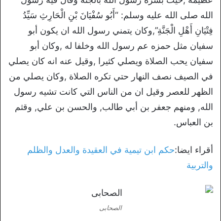
الله صلى الله عليه وسلم: “أَبُو سُفْيَانَ بْنِ الْحَارِثِ سَيِّدُ
فِتْيَانِ أَهْلِ الْجَنَّةِ”,وكان يتمني رسول الله ان يكون أبو
سفيان مثل حمزه عم رسول الله وخلفا له ,وكان أبو
سفيان يحب الصلاة ويصلي كثيرا ,وقيل عنه انه كان يصلي
في الصيف نصف النهار حتي تكره الصلاة ,وكان يصلي من
الظهر للعصر وقيل ان من الناس التي كانت تشيه رسول
الله, ومنهم جعفر بن أبي طالب, والحسن بن علي, وقثم
بن العباس.
أقراء ايضا:
حكم ابن تيمية في العقيدة والعدل والظلم
والتربية
الصحابى