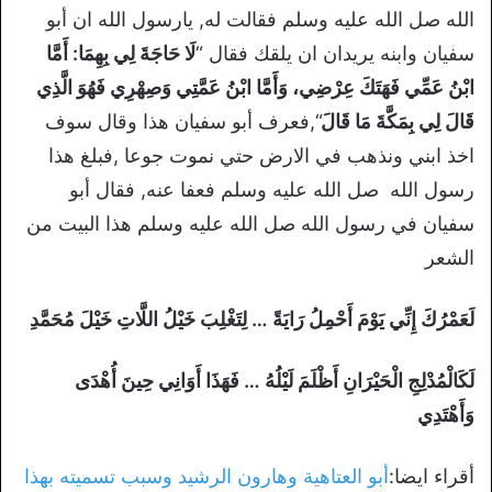
الله صل الله عليه وسلم فقالت له, يارسول الله ان أبو
سفيان وابنه يريدان ان يلقك فقال “
لَا حَاجَةَ لِي بِهِمَا: أَمَّا
ابْنُ عَمِّي فَهَتَكَ عِرْضِي، وَأَمَّا ابْنُ عَمَّتِي وَصِهْرِي فَهُوَ الَّذِي
قَالَ لِي بِمَكَّةَ مَا قَالَ
“,فعرف أبو سفيان هذا وقال سوف
اخذ ابني ونذهب في الارض حتي نموت جوعا ,فبلغ هذا
رسول الله صل الله عليه وسلم فعفا عنه, فقال أبو
سفيان في رسول الله صل الله عليه وسلم هذا البيت من
الشعر
لَعَمْرُكَ إِنِّي يَوْمَ أَحْمِلُ رَايَةً … لِتَغْلِبَ خَيْلُ اللَّاتِ خَيْلَ مُحَمَّدِ
لَكَالْمُدْلِجِ الْحَيْرَانِ أَظْلَمَ لَيْلُهُ … فَهَذَا أَوَانِي حِينَ أُهْدَى
وَأَهْتَدِي
أقراء ايضا:
أبو العتاهية وهارون الرشيد وسبب تسميته بهذا