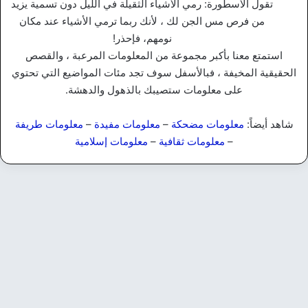
تقول الأسطورة: رمي الأشياء الثقيلة في الليل دون تسمية يزيد
من فرص مس الجن لك ، لأنك ربما ترمي الأشياء عند مكان
نومهم، فإحذر!
استمتع معنا بأكبر مجموعة من المعلومات المرعبة ، والقصص
الحقيقية المخيفة ، فبالأسفل سوف تجد مئات المواضيع التي تحتوي
على معلومات ستصيبك بالذهول والدهشة.
شاهد أيضاً:
معلومات مضحكة
–
معلومات مفيدة
–
معلومات طريفة
–
معلومات ثقافية
–
معلومات إسلامية
قصص جن
حكايات الملاعين والمنسيين |
أسرار التاريخ المدفونة
20 يوليو، 2026