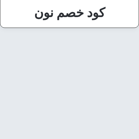
كود خصم نون
تكنولوجيا
نونها الآن: كيف غيرت عروض نون
تجربة التسوق أونلاين في
السعودية؟
6 أكتوبر، 2025