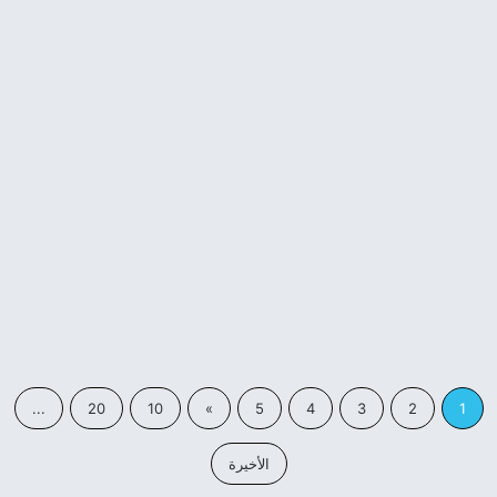
كلام جميل
صباح الخير تويتر كلام حلو – صباح
الخير لقلبك
24 ديسمبر، 2023
...
20
10
»
5
4
3
2
1
الأخيرة