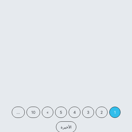
شعر حزين
شعر عتاب وزعل – قصائد عتاب
ولوم
27 أبريل، 2023
...
10
»
5
4
3
2
1
الأخيرة