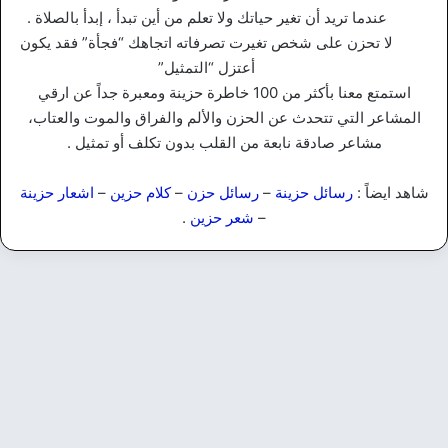
عندما تريد أن تغير حياتك ولا تعلم من أين تبدأ ، إبدأ بالصلاة .
لا تحزن على شخص تغيرت تصرفاته اتجاهك “فجأة” فقد يكون
أعتزل “التمثيل”
استمتع معنا بأكثر من 100 خاطرة حزينة ومعبرة جداً عن ارقي
المشاعر التي تتحدث عن الحزن والألم والفراق والموت والعتاب،
مشاعر صادقة نابعة من القلب بدون تكلف أو تمثيل .
شاهد ايضاً :
رسائل حزينة
–
رسائل حزن
–
كلام حزين
–
اشعار حزينة
–
شعر حزين
.
شعر حزين
شعر عن البعد والفراق | أجمل
القصائد والأبيات عن ألم الغياب
والوداع