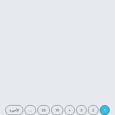
حكم
حكم عن الحزن والألم — حين
تكون الجراح أعمق من أن تُرى
2 مايو، 2026
1
2
3
»
10
20
...
الأخيرة