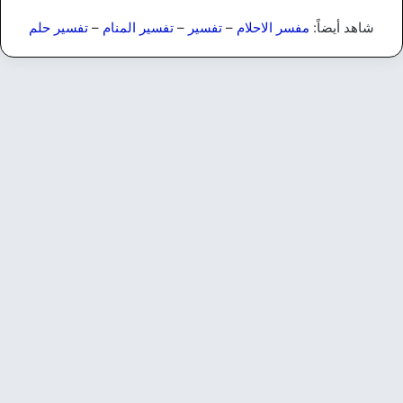
شاهد أيضاً:
مفسر الاحلام
–
تفسير
–
تفسير المنام
–
تفسير حلم
تفسير الأحلام
القط الاسود في المنام جميع دلالات
رؤية القطط في الحلم
6 أغسطس، 2025