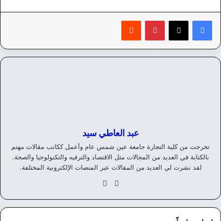
بينتيريست
‏Reddit
عبد العاطي سيد
تخرجت من كلية التجارة جامعة عين شمس عام وأعمل ككاتب مقالات مهتم
بالكتابة في العديد من المجالات مثل الاقتصاد والترفيه والتكنولوجيا والصحة.
لقد نشرت لي العديد من المقالات عبر المنصات الإلكترونية المختلفة.
موق
في
ع
سب
الوي
وك
ب