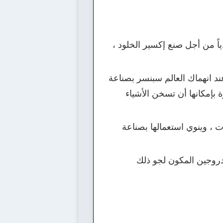
ختراع مادة البارود كان بسبب تجارب قام بها الصينيون بالقرن الـ9 ميلادياً من أجل صنع إكسير الخلود ،
د انهماك العالم سبنسر بصناعة
 بإمكانها أن تسخن الأشياء
 اكتشاف ألياف هايدروجيل هلامية ، تفوق في قوتها قوة الفولاذ بنحو 5 مرات ، وينوي استعمالها بصناعة
دروجين المكون لجو ذلك