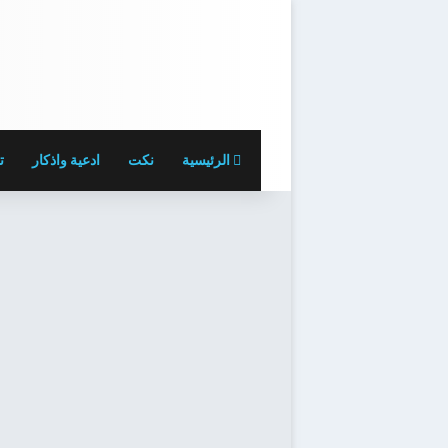
الرئيسية
نكت
ادعية واذكار
ت