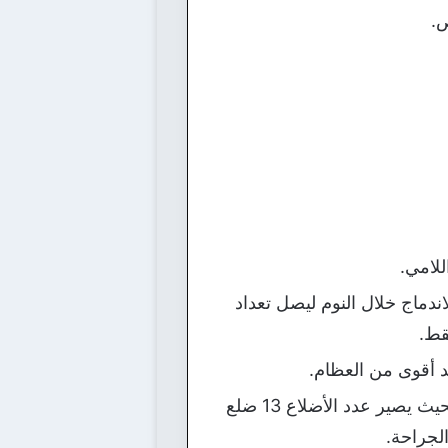
ص.
لامي.
ندماج خلال النوم ليصل تعداد
قط.
عد أقوى من العظام.
هل تعلم بأن نحو واحد بالمائة من البشر يولدون بضلع إضافي يطلق عليه الضلع العنقي ، بحيث يصير عدد الأضلاع 13 ضلع