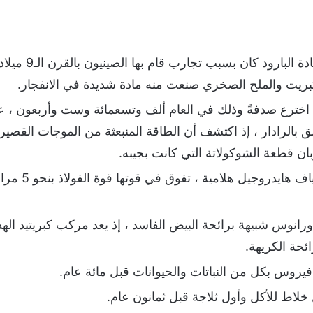
هل تعلم بأن أصل ا
كبريت والملح الصخري صنعت منه مادة شديدة في الانفجار.
اخترع صدفةً وذلك في العام ألف وتسعمائة وست وأربعون ، عن
ق بالرادار ، إذ اكتشف أن الطاقة المنبعثة من الموجات القصيرة
ان قطعة الشوكولاتة التي كانت بجيبه.
هل تعلم بأنه تم
رانوس شبيهة برائحة البيض الفاسد ، إذ يعد مركب كبريتيد اله
ئحة الكريهة.
فيروس بكل من النباتات والحيوانات قبل مائة عام.
 خلاط للأكل وأول ثلاجة قبل ثمانون عام.