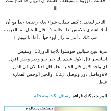
فقالت : اوووه .. بسيطه .. ظننت أن الريال قد ضاع منك
!!!
التاجر للبخيل : كيف تطلب شراء بدله رخيصة جداً مع أن
أبنك اشترى بالامس بدله غالية ؟ .. قال البخيل : ما الغريب
في ذلك .. أبني ما زال أبوه حياً .. أما أنا فيتيم !!
مرة اتنين شيالين هيوصلوا تلاجة الدور100 ومفيش
اسانسير قال الاول عندى لك خبر حلو وخبر وحش اقول
اى واحد الاول قال الخبر الحلو قال احنا الان فى الدور
99وفاضل دور ونوصل ال100 والخبر الوحش العمارة
غلط .
للمزيد يمكنك قراءة:
رسائل نكت مضحكة