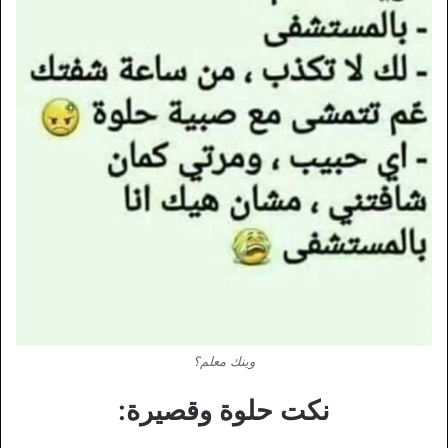
وينك معلم؟
نكت حلوة وقصيرة: