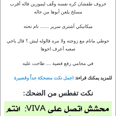
خروف طفشان كره نفسه وقّف ليموزين قاله أقرب
مسلخ يلعن أبوها من حاله
ميكانيكي أشترى سرير ……. نام تحته
حوطي مانام مع زوجته ولا مره قالوله ليش ؟ قال ياخي
صعبه أعرف اخوها
في محامي رفع قضية …. طاحت عليه
للمزيد يمكنك قراءة:
اجمل نكت مضحكة جداً وقصيرة
نكت تفطس من الضحك: