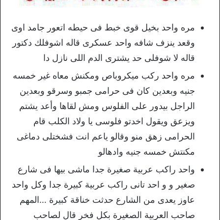
مره واحد بخيل قوى خبط فى حيطه اتعور جامد اوى
وقعد ينزف شافه واحد عسكرى قاله اشوفلك دكتور
قاله لا شوفلى حد يشترى الدم اللى نازل دا
مره واحد ركب ميكروباص ومكنش معاه غير خمسه
جنيه وبعدين كان فى حرامى جمبو وسرقو وبعدين
الراجل بيدور على الفلوس ومش لقاها وأعد يشتم
ويزعق ويقول اخدتو فلوسى يا ولاد الكلب قام
الحرامى زهق منو وقالو ياعم انت فشختلى دماغى
مكنتش خمسه جنيه وادهالو
واحد راكب عربية صغيرة جدا ماشى بيها فى شارع
صغير و و احد تانى راكب عربية كبيرة جدا وكل واحد
عاوز يعدى من الشارع حدثت خناقة كبيرة …المهم
صاحب العربية الصغيرة بكل فخر قال لصاحب