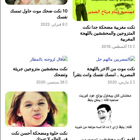
10 نكت ضحك موت حاول تمسك
نفسك
9 فبراير، 2022
نكت مغربية مضحكة جدا نكت
المتزوجين والمحششين باللهجة
المغربية
13 أغسطس، 2018
نكت موت من الاخر باللهجة
نكت محششين متزوجين جريئة
المصرية .. امسك نفسك وانت بتقرأ
وتضحك
2 مارس، 2020
26 سبتمبر، 2020
نكت حلوة ومضحكة أحسن نكت
في العالم لا تفوتك
اقوى نكت محششين تموت من