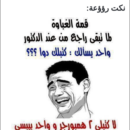
نكت رؤؤعة: