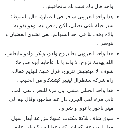
واحد قال ياك قلت لك ماتخافيش .
هدا واحد العروبي سافر في الطيارة، قال للبيلوط؛
سير قبلة باغي نصلي، لكن رفض ليه، وهو يقوليه؛
يالاه وقف بنا في احد السوالم، بغي نشوي القضبان و
نتوضى .
هذا واحد العروبي بغا يزوج ولدو، ولكن ولدو مابغاش،
الله يهديك تزوج، لا والو يا با، فأجابه أبوه صارخا:
شوف إلا مبغيتيش تتزوج، فرق عليك لبهايم عفاك،
راه شركة سنطرال ليتيير كيتشكاو من الحليب .
هدا واحد الجبلي مشى أول مرة للبحر ، لقى المد،
ثاني مرة، لقى الجزر، دار عند صاحبو، وقال ليه: لي
ميتر ناجور باعووا و شراو .
مبوق شاف بلاكة مكتوب عليها: مزرعة أبقار سول
مول المزرعة: كيفاش كتزرعوا البقر؟ تفلى عليه