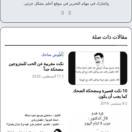
واشارك في مهام التحرير في موقع أحلم بشكل جزئي.
موق
في
ع
سب
الوي
وك
ب
مقالات ذات صلة
نكت مغربية عن الحب للمتزوجين
مضحكة جداً
17 أغسطس، 2025
10 نكت قصيرة ومضحكة الضحك
كما يجب أن يكون
9 سبتمبر، 2019