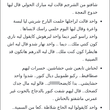
شافتو من الشرجم قالت ليه مبارك الحولي قال ليها
خدوج النعجة .
واحد قالت لراجلها حلمت البارح شريتي ليا لبسة
واعرة وقال ليها اليوم حلمي راسك لابساها .
واحد راسو كبير ديما واحد لبرهوش كايقول ليه ناري
كون كنتي ملك… ديما .. واحد نهار شدو قال ليه اش
هايطرا كون كنت ملك.. قال ليه الدرهم هاتكون قد
الصينية .
لحناش تابعين شي حشاشين. خسرات ليهم
صطافيط.. ركبو طموبيل ديال كنور.. شدوا واحد
حشايشي.. بدا كايضحاااااااك.. قالو ليه مال جدك
كضحك.. قال ليهم شفت كنور بالدجاج بالحوت غير
عمرني ماشفتو بالحناش .
واحد كايقولوا ليه الحاج شلاظة .كعا من السمية..