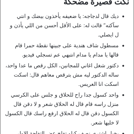
نكت قصيرة مضحكة
ديك قال لدجاجه: يا ضعيفه يأخذون بيضك و انتي
سآكته” قالت له: على الأقل أحسن من اللي يأذن و
ل ايصلي.
مسطول شاف هندية على جبينها نقطة حمرا قام
قالها يا مدام يا مدام انتبهي عم تسجلي فيديو.
دكتور شغل اغاني للمجانين، الكل رقص ما عدا واحد،
ساله الدكتور ليه مش بترقص معاهم قال: اسكت
اسكت انا العريس.
واحد كسول جدا راح للحلاق و جلس على الكرسي
منزل راسه قام قال له الحلاق شعر و لا دقن قال
الكسول دقن قال له الحلاق ارفع راسك قال الكسول
لا خليها شعر.
بخيل اشترى نصف كيلو تفاح عض التفاحة الاولى