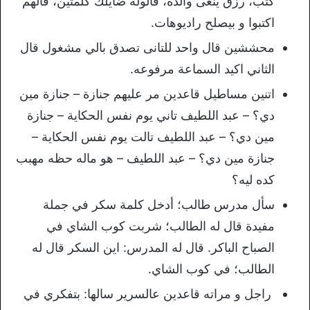
كتب، رزق ينعى والده، قالوله ضايلك كلمتين، قالهم
اكتبوا و بيصلح راديوهات.
محششين قال واحد للتانى تصدق بالي مشغول قال
الثاني اكيد السماعة مرفوعه.
اتنين مساطيل قاعدين مر عليهم جنازة – جنازة مين
دي؟ – عبد اللطيف تاني يوم نفس الحكاية – جنازة
مين دي؟ – عبد اللطيف تالت يوم نفس الحكاية –
جنازة مين دي؟ – عبد اللطيف – هو ماله حظه مهبب
كده ليه؟
سأل مدرس طالب؛ أدخل كلمة سكر في جملة
مفيدة قال له الطالب؛ شربت كوب الشاي في
الصباح الباكر. قال له المدرس: اين السكر قال له
الطالب؛ في كوب الشاي.
راجل و مراته قاعدين عالسرير سالها: بتفكري في