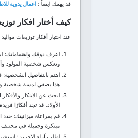
قد يهمك ايضاً :
اعمال يدوية للاط
كيف أختار افكار توزيع
عند اختيار أفكار توزيعات مواليد
اعرف ذوقك واهتماماتك: ابد
وتعكس شخصية المولود وأيض
اهتم بالتفاصيل الشخصية: قد
هذا يضفي لمسة شخصية ويجعل 
ابحث عن الابتكار والأفكار 
الأولاد. قد تجد أفكارًا فري
قم بمراعاة ميزانيتك: حدد ا
مبتكرة وجميلة في مختلف ا
اطلب آراء الآخرين: استشر ا