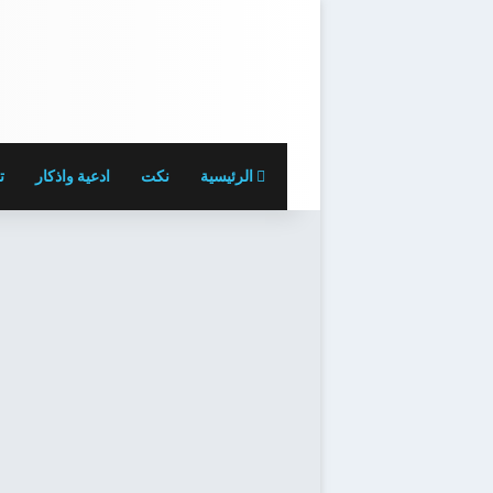
الرئيسية
نكت
ادعية واذكار
ت