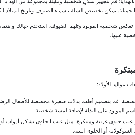
لهدايا: قم بتجهيز سلالٍ شخصية ومليئة بمجموعة من الهدايا ال
لجميلة. يمكن تخصيص السلة بأسماء الضيوف وتاريخ الميلاد لت
لتي تعكس شخصية المولود وتلهم الضيوف. استخدم خيالك واهتما
صية عليها.
مبتكرة
ت مواليد الأولاد:
خصصة: قم بتصميم أطقم بذلات صغيرة مخصصة للأطفال الرضع،
اسم المولود على البذلة لإضافة لمسة شخصية.
 علب حلوى غريبة ومبتكرة، مثل علب الحلوى بشكل أدوات أو م
شوكولاتة أو الحلوى اللينة.