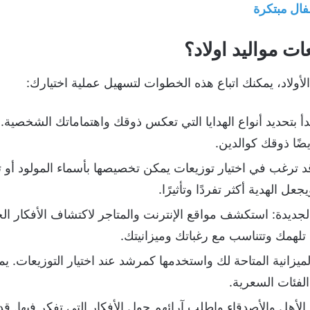
فال مبتكرة
ات مواليد اولاد؟
 الأولاد، يمكنك اتباع هذه الخطوات لتسهيل عملية اختيارك:
أ بتحديد أنواع الهدايا التي تعكس ذوقك واهتماماتك الشخصية.
ًا ذوقك كوالدين.
 ترغب في اختيار توزيعات يمكن تخصيصها بأسماء المولود أو تو
الهدية أكثر تفردًا وتأثيرًا.
الجديدة: استكشف مواقع الإنترنت والمتاجر لاكتشاف الأفكار الج
دة تلهمك وتتناسب مع رغباتك وميزانيتك.
لميزانية المتاحة لك واستخدمها كمرشد عند اختيار التوزيعات. ي
لفئات السعرية.
لأهل والأصدقاء واطلب آرائهم حول الأفكار التي تفكر فيها. قد 