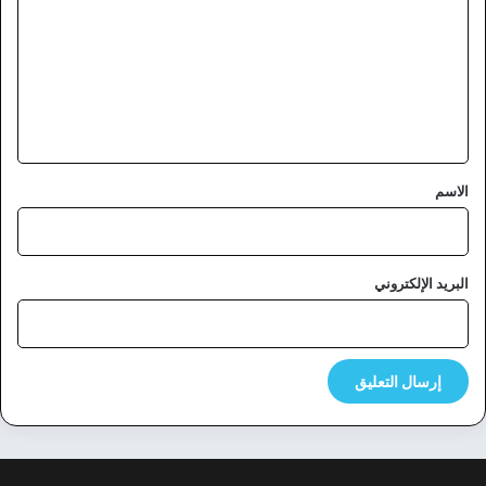
ت
ع
ل
ي
ق
*
الاسم
البريد الإلكتروني