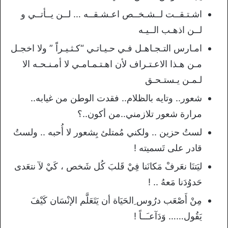
اشـتـقــت لــشـخــص اعـشـقــه … لــن يــأتــي و
لــن اذهـب الــيـه
اﻣـﺎﺭﺱ ﺍﻟﺘـﺠـﺎﻫـﻞ ﻓـﻲ ﺣـﻴـﺎﺗـﻲ “ﻛـﺜـﻴـﺮﺍًَ ” ﻭﻻ ﺍﺧﺠـﻞ
ﻣـﻦ ﻫـﺬﺍ ﺍﻻﻋـﺘـﺮﺍﻑ ﻷﻥ ﺍﻫـﺘـﻤـﺎﻣـﻲ ﻻ ﺃﻣـﻨـﺤـﻪ ﺍﻻ
ﻟـﻤـﻦ ﻳـﺴﺘـﺤـق
شعور.. وتايه بالظلام.. فقدت الوطن من غيابه..
مرارة شعور تلازمني..من أكون..؟
لستُ حزين .. ولكني مُمتلئ بِشعور لا أُحبه .. ولستُ
قادر على تَسميته !
ليَتنَا نعَرفْ مَكانَنا فِيْ قَلبَ كُل شَخص ، كَيْ لآ نتعَدى
حَدوُدَنا مَعهُ .. !
مِنْ أَصْعَب درُوس ِالحَيَاة أن يَتَعَلَّم الإنْسَان كَيْفَ
يَقُول…… وَدَآعـَــاً !