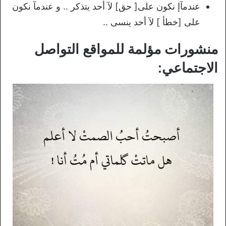
عندمآإ نكون على[ حق] لآ أحد يتذكر .. و عندمآ نكون
على [خطأ ] لآ أحد ينسى ..
منشورات مؤلمة للمواقع التواصل
الاجتماعي: