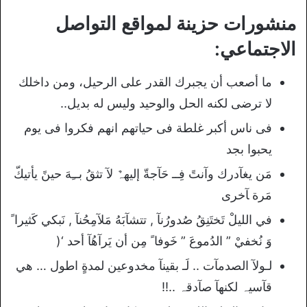
منشورات حزينة لمواقع التواصل
الاجتماعي:
ما أصعب أن يجبرك القدر على الرحيل، ومن داخلك
لا ترضى لكنه الحل والوحيد وليس له بديل..
فى ناس أكبر غلطة فى حياتهم انهم فكروا فى يوم
يحبوا بجد
مَن يغآدرك وآنتً فِــ حَآجةّ إليهہٌ لآ تثقُ بــِهَ حينً يأتيكّ
مَرة ﺂخرى
في الليلْ تَختَنِقُ صُدورُنآ , تتشآبَهُ مَلآمِحُنآ , نَبكي كَثيرا ً
وَ نُخفيْ ” الدُموعَ ” خَوفا ً مِن أن يَرآهُآ أحد ‘(
ﻟـﻮﻵ ﺍﻟﺼﺪﻣﺂﺕ .. ﻟَـ ﺑﻘﻴﻨﺂ ﻣﺨﺪﻭﻋﻴﻦ ﻟﻤﺪﺓٍ ﺍﻃﻮﻝ … ﮬﻲ
ﻗﺂﺳﻴﮧ ﻟﻜﻨﮭﺂ ﺻﺂﺩﻗﮧ ..!!