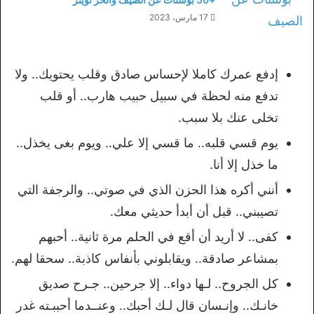
17 مارس، 2023
إدفع عمرك كاملا لإحساس صادق وقلب يحتويك.. ولا
تدفع منه لحظة في سبيل حبيب هارب.. أو قلب
تخلى عنك بلا سبب.
يوم قسي قلبه.. ما قسي إلا علي.. ويوم بغى يخذل..
ما خذل إلا أنا.
أنني أكره هذا الحزن الذي في صوتي.. والرجفة التي
تصيبني.. قبل أن أبدأ حديثي معك.
كفى.. لا أريد أن أقع في الحلم مرة ثانية.. أحبهم
بمشاعر صادقة.. ويقابلوني بأنفاس كاذبة.. سحقا لهم.
كل الجروح.. لـها دواء.. إلا جرحين.. جـرح صديق
خانـك.. وإنـسان قال لـك أحبك.. وعنــدما أحببـته غدر