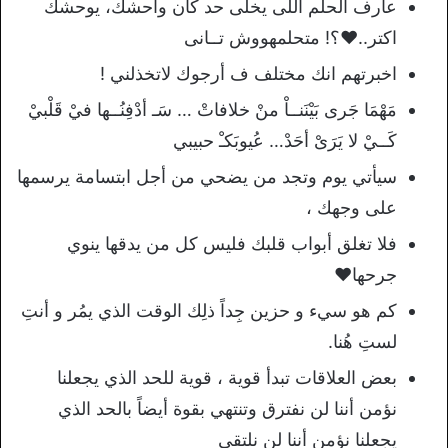
عارف الحلم اللى يخلى حد كان واحشك، يوحشك
اكتر..♥؟! متحلمهووش تــانى
اخبرتهم انك مختلف ف أرجوك ﻻتخذلني !
مَهْمَا جَرى بَيْنَنــاْ منْ خلافاتْ … سَـ أدْفِنُــها فيْ قَلْبيْ
كَــيْ لا يَرَىْ أحَدْ… عُيوبَكـْ حبيبي
سيأتي يوم وتجد من يضحي من أجل ابتسامة يرسمها
على وجهك ،
فلا تغلق أبواب قلبك فليس كل من يدقها ينوي
جرحها♥
كم هو سيء و حزين جِداً ذلِك الوقت الذي يمُر و أنتِ
لستِ هُنا.
بعض العلاقات تبدأ قوية ، قوية للحد الذي يجعلنا
نؤمن أننا لن نفترق وتنتهي بقوة أيضاً بالحد الذي
يجعلنا نؤمن أننا لن نلتقي