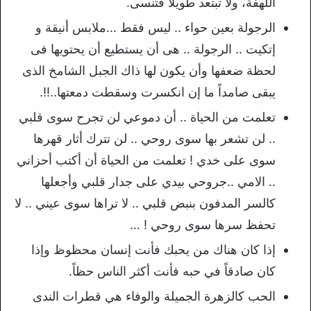
اللهفة، ولا تبتعد طويلاً فتُنسى.
الرجولة بعين حواء .. ليس فقط …ملابس أنيقة و
إتكيت .. الرجولة .. هى أن يستطيع أن يحتويها فى
لحظة ضعفها وأن يكون لها ذاك الجبل الشامخ الذى
يبقى صامداً ما إن انكسرت وسقطت دمعتها..!!.
تعلمت من الحياة .. أن دموعي لن تجرح سوى قلبي
.. لن تشعر بها سوى روحي .. لن تترك أثار قهرها
سوى على خدي ! تعلمت من الحياة أن أكتب أحزاني
.. الامي ..جروحي بيدي على جدار قلبي وأجعلها
كالسر المدفون بنبض قلبي .. لا تراها سوى عيني .. لا
تحفظ سرها سوى روحي ! …
إذا كان هناك من يحبك فأنت إنسان محظوظ وإذا
كان صادقاً في حبه فأنت أكثر الناس حظاً.
الحب كالزهرة الجميلة والوفاء هي قطرات الندى