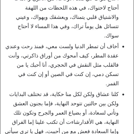
أحتاج لاحتواك، في هذه اللحظات من اللهفة
والاشتياق قلبي يتمناك، ويعشقك ويهواك، وعيني
تتسائل هل يوماً تراك، وفي هذا المساء لا أحتاج
سواك.
أخاف أن تمطر الدنيا ولست معي، فمنذ رحت وعندي
عقدة المطر، كيف أمحوك من أوراق ذاكرتي، وأنت
فالقلب مثل النقش في الحجري، أنا أحبك يا من
تسكن دمي، إن كنت في الصين أو إن كنت في
القمر.
كلنا عشاق ولكن لكل منا حكاية، قد تختلف البدايات
ولكن بين حالتين تتوحد النهاية، فإما بجنون العشق
وتأتي لسعادة، أو بضياع العمر والجرح وتكون تلك
النهاية، هي الأقدارشاءت أن تكتب علينا إما الفراق
وإما السعادة فعش مع من أحبب­ت، فهل يا ترى سيأتي