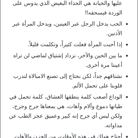
عليها والخيانة هي الحذاء البغيض الذي يدوس على
الوردة فيسحقه!!
الحب يدخل الرجل عبر العينين، ويدخل المرأة عبر
الأذنين.
إذا أحبت المرأة فعلت كثيراً، وتكلمت قليلاً.
ما بين الحين والآخر، نزداد إشتياق لماضي لن تراه
أعيننا مرة أخرى.
نشتاقهم جداً، لكن نحتاج إلى تصنع الامبالاة لندرب
قلوبنا على تحمل الألم.
الوداع أصعب كلمة ينطقها العشاق، كلمة تحمل في
طياتها دموع وآلام وآهات، هي بمعناها جرح وجرح،
ولكن ليس أي جرح إنه كبير وعميق عجز الطب عن
مداواته.
أحتاج هواك في هذه الأوقات، من الحزن والآهات