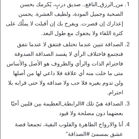
من_الرزق_النافع.. صديق دربٍ، يُكرمك بحسن
الصحبة وجميل المودة، ولطيف العشرة. يحسن
إعذارك إن قصرت. ويفرح بك إن أقبلت لا يملّك على
كثرة اللقاء ولا يجفوك مع طول البعد.
الصداقة تتبين عندما نختلف فنتفق لا عندما نتفق
فنجتمع فاختلاف الرأي لا يفسد الصداقة الصدوقة
فاحترام الذات والرأي والظروف هو الأصل والأساس
متى ما خلت منه أي علاقة فلا داعي لها من أصلها
ولن تدوم بغيره فلا حب ولا صداقه ولا حتى قرابه بلا
احترام.
الصداقة هيّ تلك #الرابطة_العظيمة بين قلبين أحبّا
بعضهما دون مصلحة ولا قيود
أنا والارواح الطاهرهَ والقلوب النقيهَ، تجمعنا قصهَ
عشق بمسمئ #الصداقهَ”