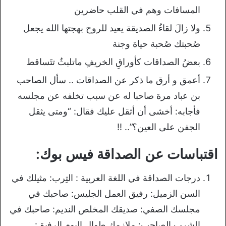
المسافات وهم في القلب حاضرين
ولا زالَ لقاءُ الصديقة يعيد للروح بهجتها الله يجعل
صُحبتك صُحبة حياة وجنة
بعضُ الصداقات كأوراقِ الخريفِ ماتلبثُ تتَساقط
أعمق و أرق ما ذكر عن الصداقات .. سأل الصاحب
بن عباد مرة صاحبا له عن سبب تخلفه عن مجلسه
فأجابه: أخشى أن أثقل عليك فقال: “ومتى يثقل
الجفن على العين؟”.. !!
اقتباسات عن الصداقة فيس بوك:
درجات الصداقة في اللغة العربية : التِرب: مثيلك في
السن الزميل: رفيق العمل الجليس: صاحبك في
مجلسك الصفي: صديقك المخلص النديم: صاحبك في
الشرب الصاحب: ملازمك طوال اليوم الرفيق: