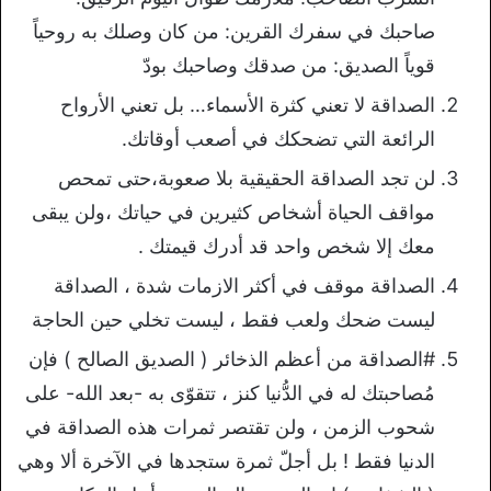
صاحبك في سفرك القرين: من كان وصلك به روحياً
قوياً الصديق: من صدقك وصاحبك بودّ
الصداقة لا تعني كثرة الأسماء… بل تعني الأرواح
الرائعة التي تضحكك في أصعب أوقاتك.
لن تجد الصداقة الحقيقية بلا صعوبة،حتى تمحص
مواقف الحياة أشخاص كثيرين في حياتك ،ولن يبقى
معك إلا شخص واحد قد أدرك قيمتك .
الصداقة موقف في أكثر الازمات شدة ، الصداقة
ليست ضحك ولعب فقط ، ليست تخلي حين الحاجة
#الصداقة من أعظم الذخائر ( الصديق الصالح ) فإن
مُصاحبتك له في الدُّنيا كنز ، تتقوّى به -بعد الله- على
شحوب الزمن ، ولن تقتصر ثمرات هذه الصداقة في
الدنيا فقط ! بل أجلّ ثمرة ستجدها في الآخرة ألا وهي