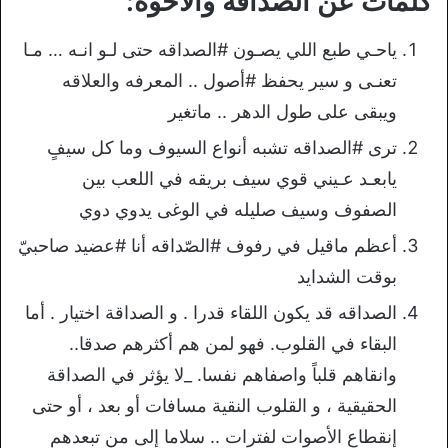
كلمات عن الصداقة والأخوة:
ياحـي طبع اللي يصـون #الصداقه حتى لـو انـه … مـا
تعنـى و سير يحفظ #أصول .. المعرفه والعلاقه
ويبقى على طول الدهر .. ماتغير
ترى #الصداقه تشبه أنواع السيوف وما كل سيفٍ
يابعـد عـيني قوي سيف بريقه في اللعب بين
الصفوف وسيف صليله في الوغى يدوي دوي
أعظم ماقيل في رفوف #الصّداقه أنا #عضيد صاحبيّ
بوقت الشدايد
الصداقه قد يكون اللقاء قدرا . و الصداقة اختيار . أما
البقاء في القلوب. فهو لمن هم أكثرهم صدقا..
وانقاهم قلباً واصفاهم نفسا. _لا يؤثر في الصداقة
الحقيقية ، و القلوب النقية مسافات أو بعد ، أو حتى
إنقطاع الأصوات لفترات .. سلاما إلى من تبعدهم