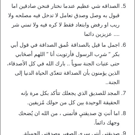
الصداقه شي عظيم عندما نختار فنحن صادقين اما
قبول به وصل وصدق تعامل لا تدخل فيه مصلحه ولا
ريب او رفض وابتعاد فقط لا كره فيه ولا تمني شر
…. عزيزين دائما
اجمل ما قيل بالصداقة عُمق الصداقة في قول أبي
بكر ” شرِب الرسول فأرتويت أنا ” اللهم أصحَابي
حتى عتبات الجنة سوياً .. بارك الله في كل الأصدقاء،
الذين يؤمنون بأن الصداقة تتعدّى الحياة الدنيا إلى
الجنة..
المجد للصديق الذي يجعلك تتأكد بكل مرة بإنه
الحقيقة الوحيدة بين كل من حولك مُزيفين.
اما أنتِ يَ صديقتيِ فأتمنى ، من الله ان يُضحك
وجهك دائماََ.
صديقتي أنتي سري الصغير وصدفتي الجميلة.