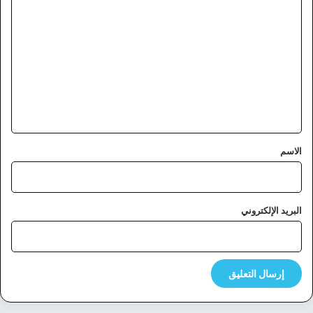
ل
ت
ع
ل
ي
ق
*
الاسم
البريد الإلكتروني