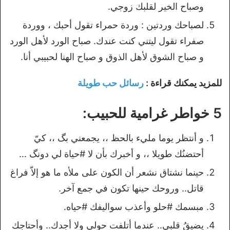
وصباح الخير لقلبك زوجي.
لصباحك وردتين : وردة حمراء تقول أحبك ، ووردة
صفراء تقول ليتني كنت عندك. صباح الورد لأهل الورد
و صباح الشوق لأهل الذوق و صباح الهنا لحبيبي أنا.
للمزيد يمكنك قراءة :
رسائل حب طويلة
5 خواطر غرامية للحبيب:
و أنتظر يوما مليء بالحظ ،، يجمعني بگ ،، كيّ
أحتضنُك طويلا ،، و أخبرك بأن لا #حياة لي دونگ …
حينما نشتاق نشعر أن الكون على ملأه ما هو إلاّ فراغ
قاتل.. وروحك حينها تكون في جمع آخر.
مبسمك #حلو وأعذب سواليفك #حياه.
يضيقُ قلبي.. عندما أتلفت حولي ولا أجدك.. وأحتاجك