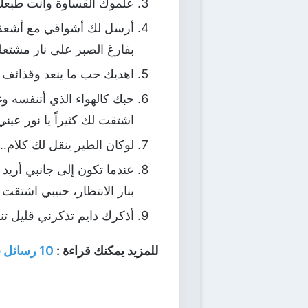
علموك القساوة وأنت طبع
أرسل لك أشواقي مع أشعة ا
بفارغ الصبر على نار مشتعل
اهديك حب ما ينعد وقذائف ش
حبك كالهواء الذي أتنفسه 
اشتقت لك كثيراً يا نور عيني
لوكان الطير ينقل لك كلام
عندما تكون إلى جانبي أريد
بنار الانتظار، حبيبي اشتقت 
أذكرك دايم تذكرني قليل تن
للمزيد يمكنك قراءة :
10 رسائل شوق وحب وغرام