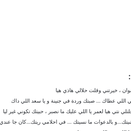
سوان ، خيرتني وقلت حلالي هاذي هيا
ربي اللي عطاك … صبتك وردة في جنينة و يا سعد اللي داك
لتلي نتي هيا لعمر يا اللي عليك ما نصبر ، حبيتك تكوني غير ليا
شيتك…و بالدعوات ما نسيتك … في احلامي ريتك…كان جا عندي 