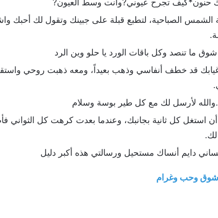
ك حنون*كيف تجرح عيوني?وأنت وسط العيون?
لشمس الصباحية، لتطبع قبلة على جبينك وتقول لك أحبك واشت
ة.
وق ما تنصد وكل باقات الورد يا حلو وين الرد
وغيابك قد خطف أنفاسي وذهب بعيداً، ومعه ذهبت روحي واستق
.
…والله لأرسل لك مع كل طير بوسة وسلام
 أن استغل كل ثانية بجانبك، وعندما بعدت كرهت كل الثواني ف
لك.
ساني دايم أنساك مستحيل ورسالتي هذه أكبر دليل