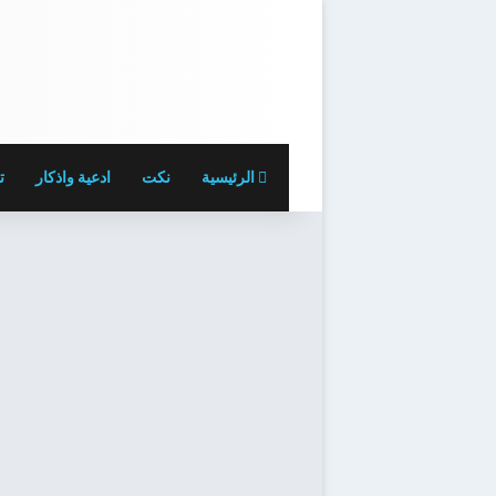
الرئيسية
نكت
ادعية واذكار
ت