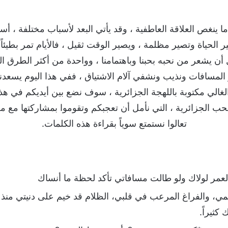
 ما ينغص العلاقة العاطفية ، وقد يأتي البعد لأسباب مختلفة ، أس
غير الحياة وتصير مظلمة ، ويصير الوقت ثقيل ، فالأيام تمر بطيئ
ن يشعر من نحبه بحبنا وباهتمامنا ، وواحدة من أكثر الطرق 
المسافات ونذيب ونشفي آلام الاشتياق ، ففي هذا اليوم يسعدنا
غالي مكتوبة باللهجة الجزائرية ، سوف نضع بين أيديكم في ه
 الجزائرية ، التي نأمل أن تعجبكم وتقوموا بمشاركتها مع م
تعالوا نستمتع سوياً بقراءة هذه الكلمات.
العمر لولاك ولو طالت مسافاتي تأكد لحظة ما أنساك
لمي، والفراغ المرعب في قلبي، الظلام قد خيم على دنيتي من
كثيراً.