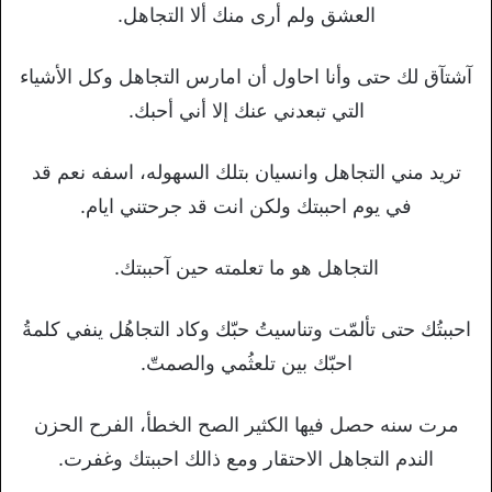
العشق ولم أرى منك ألا التجاهل.
آشتآق لك حتى وأنا احاول أن امارس التجاهل وكل الأشياء
التي تبعدني عنك إلا أني أحبك.
تريد مني التجاهل وانسيان بتلك السهوله، اسفه نعم قد
في يوم احببتك ولكن انت قد جرحتني ايام.
التجاهل هو ما تعلمته حين آحببتك.
احببتُك حتى تألمّت وتناسيتُ حبّك وكاد التجاهُل ينفي كلمةُ
احبّك بين تلعثُمي والصمتّ.
مرت سنه حصل فيها الكثير الصح الخطأ، الفرح الحزن
الندم التجاهل الاحتقار ومع ذالك احببتك وغفرت.