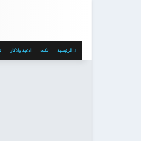
الرئيسية
نكت
ادعية واذكار
ت