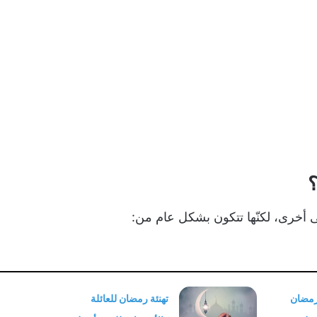
؟
ى أخرى، لكنّها تتكون بشكل عام من:
مضان
تهنئة رمضان للعائلة