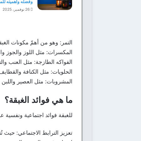
وفضله وأهميته للم
26 نوفمبر، 2025
التمر: وهو من أهمّ مكونات الغبقة
المكسرات: مثل اللوز والجوز وا
الفواكه الطازجة: مثل العنب والت
الحلويات: مثل الكنافة والقطايف
المشروبات: مثل العصير واللبن و
ما هي فوائد الغبقة؟
للغبقة فوائد اجتماعية ونفسية عدي
تعزيز الترابط الاجتماعي: حيث تُ