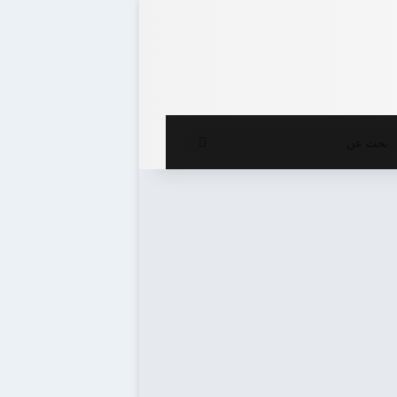
ع المظلم
بحث
عن