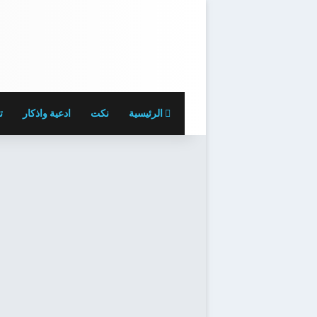
الرئيسية
نكت
ادعية واذكار
ت