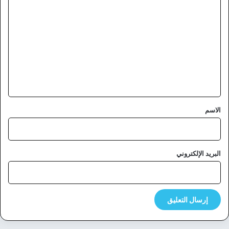
ل
ت
ع
ل
ي
ق
*
الاسم
البريد الإلكتروني