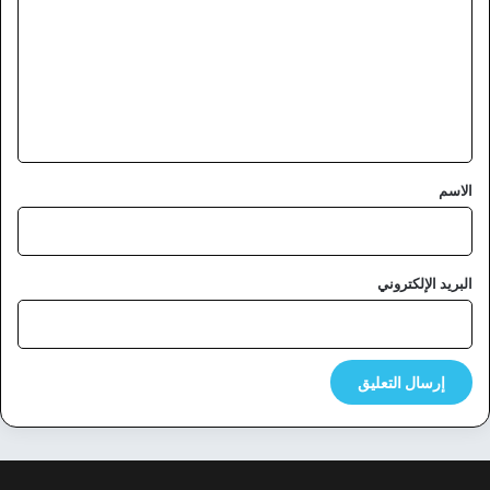
ت
ع
ل
ي
ق
*
الاسم
البريد الإلكتروني