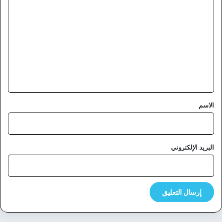
ل
ت
ع
ل
ي
ق
*
الاسم
البريد الإلكتروني