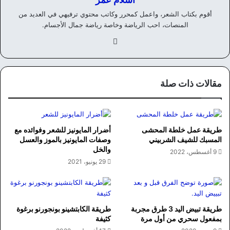
أقوم بكتاب الشعر، واعمل كمحرر وكاتب محتوي ترفيهي في العديد من
المنصات، احب الرياضة وخاصة رياضة جمال الأجسام.
في
سب
وك
مقالات ذات صلة
طريقة عمل خلطة المحشى
أضرار المايونيز للشعر وفوائده مع
المسبك للشيف الشربيني
وصفات المايونيز بالموز والعسل
والخل
9 أغسطس، 2022
29 يونيو، 2021
طريقة تبيض اليد 3 طرق مجربة
طريقة الكابتشينو بونجورنو برغوة
بمفعول سحري من أول مرة
كثيفة