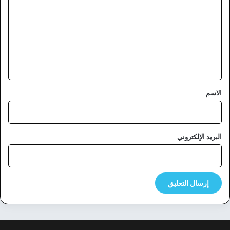
ت
ع
ل
ي
ق
*
الاسم
البريد الإلكتروني