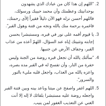
“اللهم إن هذا كان من عبادك الذي يشهدون
بوحدانيتك وعظمتك وأن محمد حبيبك ورسولك،
فاللهم أحسن نزله فهو الآن ذليلاً فقيراً إلأى رحمتك،
فاغمره برحمة منك يالله ونجه من فتنة وهول القبر”.
يا قيوم أقمه على نور في قبره، ومستبشرا بحسن
إجابته وتثبيتك إياه عند السؤال، اللهمّ أعذه من عذاب
القبر، وجفاف الأرض عن جنبيها.
“سألتك يالله أن تجعل قبره روضة من الجنة وليس
حفرة من النار، وأن تفسح له في القبر مده بصره،
واعزه يالله من العذاب، واجعل قلبه مليء بالنور
والسرور”.
اللهم اغفر واصفح عن ميتنا وباعد بينه وبين فتنة القبر
واجعله روضة عليه مستبشرا بلقائك لا إله إلا أنت
الغني عن التعذيب الغفور لمن ينيب.