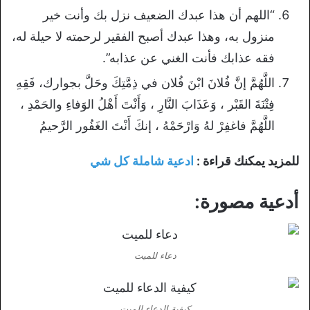
“اللهم أن هذا عبدك الضعيف نزل بك وأنت خير
منزول به، وهذا عبدك أصبح الفقير لرحمته لا حيلة له،
فقه عذابك فأنت الغني عن عذابه”.
اللَّهُمَّ إنَّ فُلانَ ابْنَ فُلان في ذِمَّتِكَ وحَلَّ بجوارك، فَقِهِ
فِتْنَةَ القَبْر ، وَعَذَابَ النَّارِ ، وَأَنْتَ أَهْلُ الوَفاءِ والحَمْدِ ،
اللَّهُمَّ فاغفِرْ لهُ وَارْحَمْهُ ، إنكَ أَنْتَ الغَفُور الرَّحيمُ
للمزيد يمكنك قراءة :
ادعية شاملة كل شي
أدعية مصورة:
دعاء للميت
كيفية الدعاء للميت