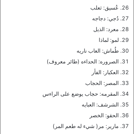
عُسيق: ثعلب
دُجي: دجاجه
معرد: الذيل
لمو: لماذا
طُماش: العاب ناريه
الصروره: الحداءه (طائر معروف)
العكبار: الفأر
المصر: الحجاب
المقرمه: حجاب يوضع على الراءس
الشرشف: العبايه
الحقو: الخصر
مارير: مر( شيء له طعم المر)