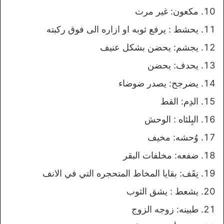
مكعون: غير مرت
يحشط : يرفع ثوبه او ازاره الى فوق ركبته
يجشم: يحضن بشكل عنيف
يحدف: يحضن
يضرجح: يصدر ضوضاء
الدِم: القط
البِلئاه : الوحش
وُحشه: مخيف
ضفعه: مخلفات البقر
نِقَف: بقايا المخاط المتحجره التي في الانف
يشعط : يشق الثوب
طبينه: زوجه الزوج