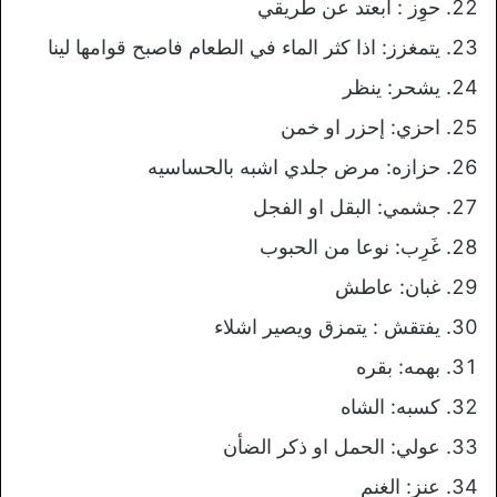
حوِز : أبعتد عن طريقي
يتمغزز: اذا كثر الماء في الطعام فاصبح قوامها لينا
يشحر: ينظر
احزي: إحزر او خمن
حزازه: مرض جلدي اشبه بالحساسيه
جشمي: البقل او الفجل
غَرِب: نوعا من الحبوب
غبان: عاطش
يفتقش : يتمزق ويصير اشلاء
بهمه: بقره
كسبه: الشاه
عولي: الحمل او ذكر الضأن
عنز: الغنم