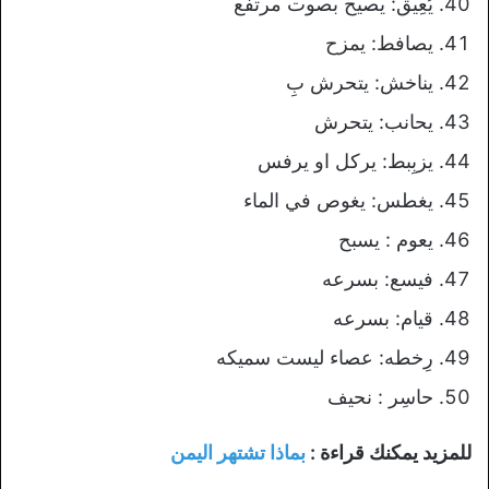
يُعِيق: يصيح بصوت مرتفع
يصافط: يمزح
يناخش: يتحرش بِ
يحانب: يتحرش
يزبِبط: يركل او يرفس
يغطس: يغوص في الماء
يعوم : يسبح
فيسع: بسرعه
قيام: بسرعه
رِخطه: عصاء ليست سميكه
حاسِر : نحيف
للمزيد يمكنك قراءة :
بماذا تشتهر اليمن