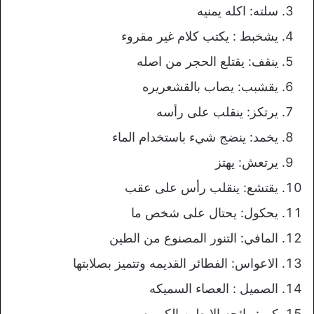
سلته: اكله يمنيه
يشخبط : يكتب كلام غير مقروء
ينقف: يقتلع الحجر من اصله
يقشبب: يصاب بالقشعريره
يرتكز: ينقلب على رأسه
يخمد: ينضج شيء باستخدام الماء
يرتعش: يهتز
يقتشع: ينقلب رأس على عقب
يحكول: يحتال على شخص ما
المافي: التنور المصنوع من الطين
الاعواس: الفطائر القديمه وتتميز بصلابتها
الصميل : العصاء السميكه
كور: رائحه الابطين الكريهه