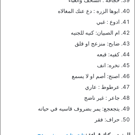
خجافه : السخف والغباء
ابوها الزره : دع عنك المغالاه
ادوع : غبي
ام الصبيان: كنيه للجنيه
ضابح: منزعج او قلق
كفيه: قبعه
نخره: انف
اصنج: أصم او لا يسمع
عرطوط : عاري
جاعر : غير ناضج
يتجعجع: يمر بضروف قاسيه في حياته
حراف: فقر
للمزيد يمكنك قراءة :
شعر شعبي يمني مدح