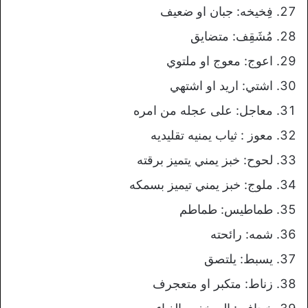
فِخيخه: جبان او ضعيف
مُشَقِف: متضايق
اعوج: معوج او ملتوي
اشتي: اريد او اشتهي
معاجل: على عجله من امره
معوز : ثياب يمنيه تقليديه
لحوح: خبز يمني يتميز برقته
ملوج: خبز يمني تيميز بسمكه
طماطيس: طماطم
شمه: رائحته
يسبط: يلتصق
زناط: متكبر او متعجرف