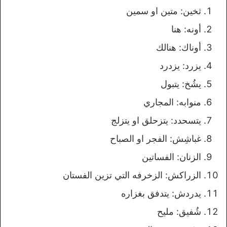
ثخين: متين او سمين
أونه: هنا
أوناك: هنالك
يزرد: يزدرد
يشُخ: يتبول
منوابه: المجاري
يتسحدد: يتزحلق او يتزلج
غباشِش: الفجر او الصباح
الزنان: الفساتين
الزراكش: الزخرفه التي تزين الفستان
يدردش: يتدفق بغزاره
شُفيق: مليح