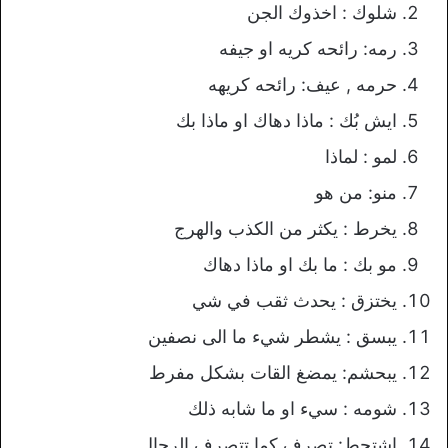
شلوك : اخذوك الجن
رمه: رائحه كريه او جيفه
حرمه , عيف: رائحه كريهه
ايش بُك : ماذا دهاك او ماذا بك
لمو : لماذا
منو: من هو
يخرط : يكثر من الكذب والهرج
مو بك : ما بك او ماذا دهاك
يختزق : يحدث ثقب في شي
يبسق : يشطر شيء ما الى نصفين
يبحشم: يمضغ القات بشكل مفرط
شومه : سيء او ما شابه ذلك
اشتحط: تصرف كما تتصرف الرجال