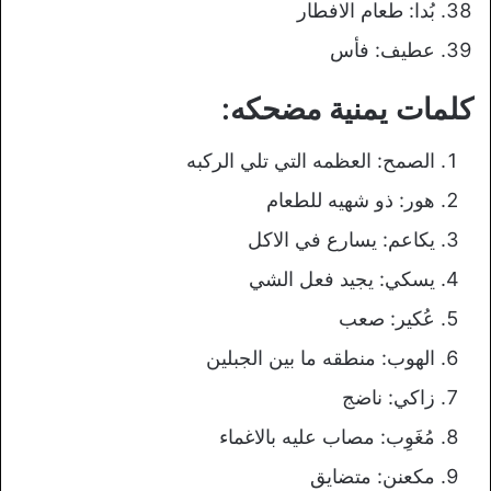
بُدا: طعام الافطار
عطيف: فأس
كلمات يمنية مضحكه:
الصمح: العظمه التي تلي الركبه
هور: ذو شهيه للطعام
يكاعم: يسارع في الاكل
يسكي: يجيد فعل الشي
عُكير: صعب
الهوب: منطقه ما بين الجبلين
زاكي: ناضج
مُغَوِب: مصاب عليه بالاغماء
مكعنن: متضايق