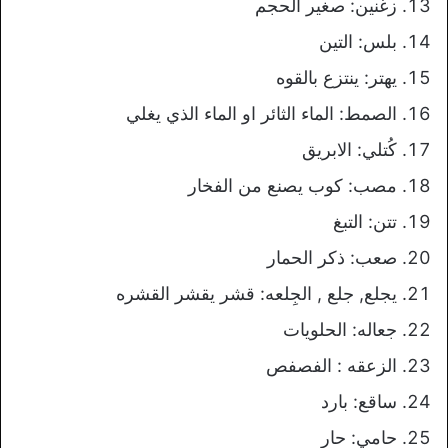
زغنين: صغير الحجم
بلس: التين
يهتر: ينتزع بالقوه
الصمط: الماء الثائر او الماء الذي يغلي
كُتلي: الابريق
مصب: كوب يصنع من الفخار
تتن: التبغ
صعب: ذكر الحمار
يجلع, جلع , الجِلعه: قشر يقشر القشره
جعاله: الحلويات
الزعقه : الفصفص
ساقع: بارد
حامي: حار