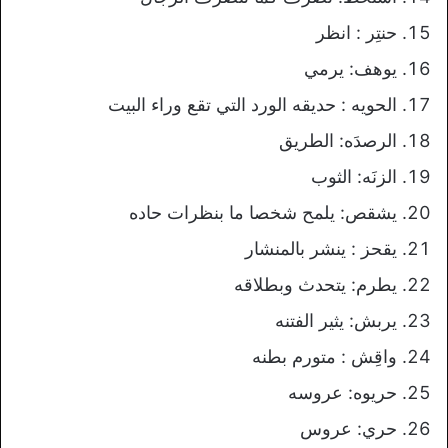
حنتِر : انظر
يوهف: يرمي
الحويه : حديقه الورد التي تقع وراء البيت
الرصدَه: الطريق
الزنَه: الثوب
يشقص: يلمح شخصا ما بنظرات حاده
يقحز : ينشر بالمنشار
يطرم: يتحدث وبطلاقه
يربش: يثير الفتنه
واقِش : متورم بطنه
حريوه: عروسه
حري: عروس