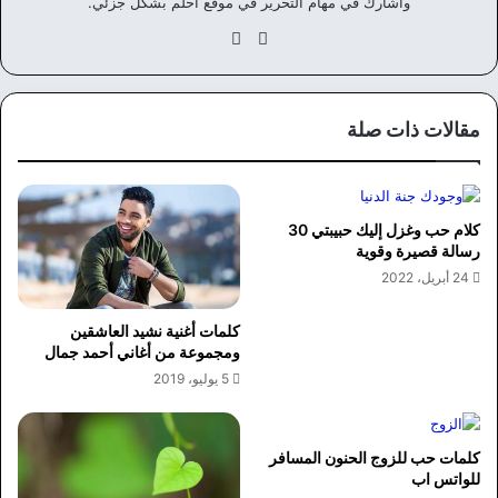
واشارك في مهام التحرير في موقع أحلم بشكل جزئي.
موق
في
ع
سب
الوي
وك
ب
مقالات ذات صلة
كلام حب وغزل إليك حبيبتي 30
رسالة قصيرة وقوية
24 أبريل، 2022
كلمات أغنية نشيد العاشقين
ومجموعة من أغاني أحمد جمال
5 يوليو، 2019
كلمات حب للزوج الحنون المسافر
للواتس اب