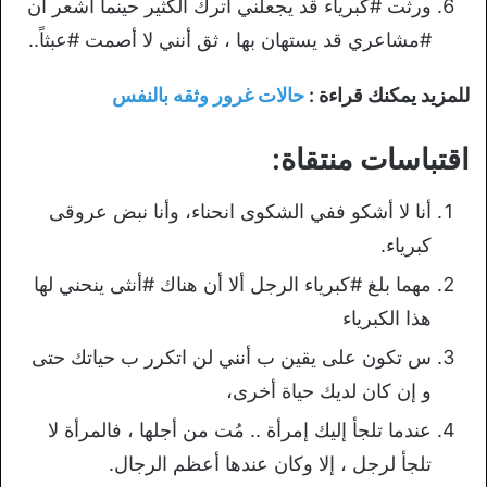
ورثت #كبرياء قد يجعلني أترك الكثير حينما أشعر أن
#مشاعري قد يستهان بها ، ثق أنني لا أصمت #عبثاً..
للمزيد يمكنك قراءة :
حالات غرور وثقه بالنفس
اقتباسات منتقاة:
أنا لا أشكو ففي الشكوى انحناء، وأنا نبض عروقى
كبرياء.
مهما بلغ #كبرياء الرجل ألا أن هناك #أنثى ينحني لها
هذا الكبرياء
س تكون على يقين ب أنني لن اتكرر ب حياتك حتى
و إن كان لديك حياة أخرى،
عندما تلجأ إليك إمرأة .. مُت من أجلها ، فالمرأة لا
تلجأ لرجل ، إلا وكان عندها أعظم الرجال.