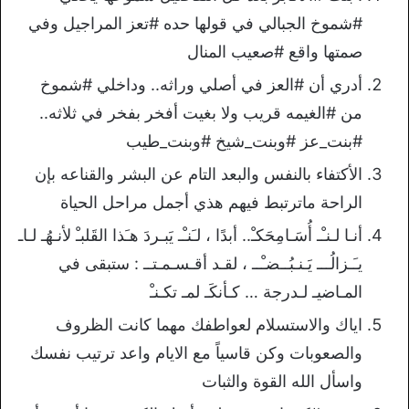
#شموخ الجبالي في قولها حده #تعز المراجيل وفي
صمتها واقع #صعيب المنال
أدري أن #العز في أصلي وراثه.. وداخلي #شموخ
من #الغيمه قريب ولا بغيت أفخر بفخر في ثلاثه..
#بنت_عز #وبنت_شيخ #وبنت_طيب
الأكتفاء بالنفس والبعد التام عن البشر والقناعه بإن
الراحة ماترتبط فيهم هذي أجمل مراحل الحياة
أنـا لـنـْـ أُسَـامِحَكـْ.. أبدًا ، لـَنـْـ يَبـردَ هـَذا القَلبـْ لأنـهُـ لـاـ
يـَـزالُـــ يَـنـبُــضـْــ ، لقـد أقـسـمـتــ : ستبقى في
المـاضيـ لـدرجة … كـأنكَـ لمـ تكـنـْ
اياك والاستسلام لعواطفك مهما كانت الظروف
والصعوبات وكن قاسياً مع الايام واعد ترتيب نفسك
واسأل الله القوة والثبات