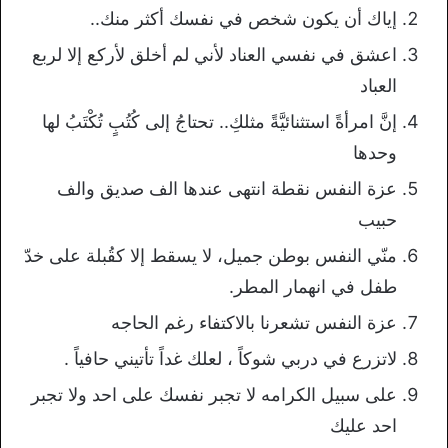
إياك أن يكون شخص في نفسك أكثر منك..
اعشق في نفسي العناد لأني لم أخلق لأركع إلا لربع
العباد
إنَّ امرأةً استثنائيَّةً مثلكِ.. تحتاجُ إلى كُتُبٍ تُكْتَبُ لها
وحدها
عزة النفس نقطة انتهى عندها الف صديق والف
حبيب
منّي النفس بوطن جميل، لا يسقط إلا كقُبلة على خدّ
طفل في انهمار المطر.
عزة النفس تشعرنا بالاكتفاء رغم الحاجه
لاتزرع في دربي شوكاً ، لعلك غداً تأتيني حافياً .
على سبيل الكرامه لا تجبر نفسك على احد ولا تجبر
احد عليك