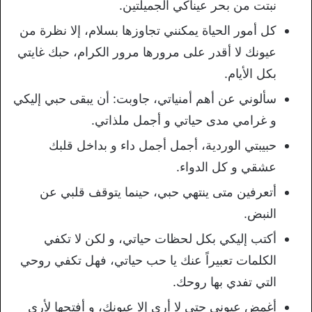
نبتت من بحر عيناكي الجميلتين.
كل أمور الحياة يمكنني تجاوزها بسلام، إلا نظرة من
عيونك لا أقدر على مرورها مرور الكرام، حبك غايتي
بكل الأيام.
سألوني عن أهم أمنياتي، جاوبت: أن يبقى حبي إليكي
و غرامي مدى حياتي و أجمل ملذاتي.
حبيبتي الوردية، أجمل أجمل داء و بداخل قلبك
عشقي و كل الدواء.
أتعرفين متى ينتهي حبي، حينما يتوقف قلبي عن
النبض.
أكتب إليكي بكل لحظات حياتي، و لكن لا تكفي
الكلمات تعبيراً عنك يا حب حياتي، فهل تكفي روحي
التي تفدي بها روحك.
أغمض عيوني حتى لا أرى إلا عيونك، و أفتحها لأرى