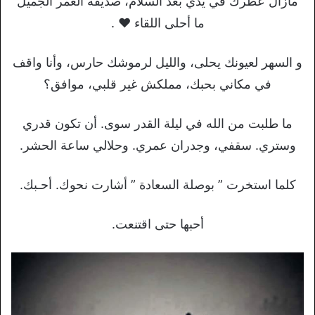
مازال عطرك في يدي بعد السلام، صديقة العمر الجميل
ما أحلى اللقاء ♥ .
و السهر لعيونك يحلى، والليل لرموشك حارس، وأنا واقف
في مكاني بحبك، مملكش غير قلبي، موافق؟
ما طلبت من الله في ليلة القدر سوى. أن تكون قدري
وستري. سقفي، وجدران عمري. وحلالي ساعة الحشر.
كلما استخرت ” بوصلة السعادة ” أشارت نحوك. أحـبك.
أحبها حتى اقتنعت.