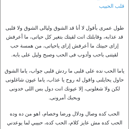
طول عمرى بأقول لا أنا قد الشوق وليالى الشوق ولا قلبى
قد عذابه، وقابلتك انت لقيتك بتغير كل حياتى، ما أعرفش
إزاى حبيتك ما أعرفش إزاى ياحياتى، من همسة حب
لقيتنى باحب وأدوب فى الحب وصبح وليل على بابه.
ياما الحب نده على قلبى ما ردش قلبى جواب، ياما الشوق
حاول يحايلنى واقول له روح يا عذاب، ياما عيون شاغلونى
لكن ولا شغلونى، إلا عيونك انت دول بس اللى خدونى
وبحبك أمرونى.
الحب كده وصال ودلال ورضا وخصام، اهو من ده وده
الحب كده مش عايز كلام، الحب كده، حبيبي لما يوعدني