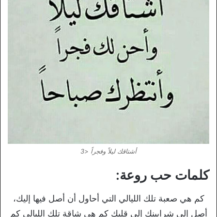
أشتاقك ليلاً وفجراً <3
كلمات حب روعة:
كم هي صعبة تلك الليالي التي أحاول أن أصل فيها إليك،
أصل إلى شرايينك إلى قلبك كم هي شاقة تلك الليالي كم