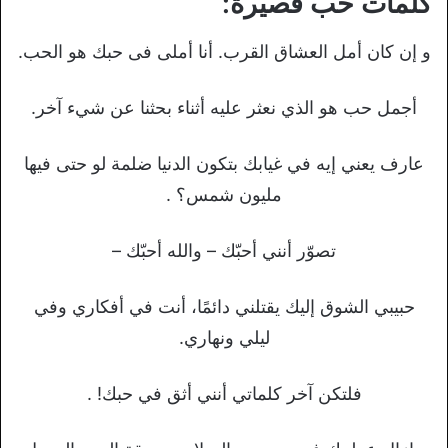
كلمات حب قصيرة:
و إن كان أمل العشاق القرب. أنا أملى فى حبك هو الحب.
أجمل حب هو الذي نعثر عليه أثناء بحثنا عن شيء آخر.
عارف يعني إيه في غيابك بتكون الدنيا ضلمة لو حتى فيها
مليون شمس؟ .
تصوّر أنني أحبّك – والله أحبّك –
حبيبي الشوق إليك يقتلني دائمًا، أنت في أفكاري وفي
ليلي ونهاري.
فلتكن آخر كلماتي أنني أثق في حبك! .