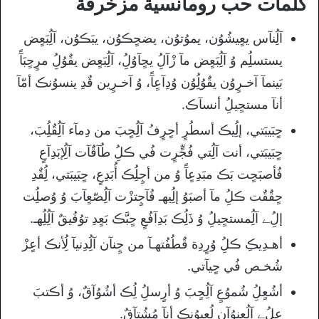
كلمات حب رومانسية مزخرفة
آلُِنآس يعٍيشُوُن، يموُتوُن، يضحٍڪوُن، يبَڪوُن، آلُِبَعٍض
يستسلُِم وُ آلُِبَعٍض مآ زْآلُِ يحٍآوُلُِ، آلُِبَعٍض يقٌوُلُِ مرٍحٍبَآً
بَينمآ آخـرٍوُن يقٌوُلُِوُن وُدِآعٍآً، وُ آخـرٍين قٌدِ ينسوُنڪ أمّآ
أنآ مستحٍيلُِ أنسآڪ.
حٍبَيبَتي، إلُِيڪ أسطُرٍ أحٍرٍفُ آلُِحٍبَ من دِمآء آلُِقٌلُِبَ،
حٍبَيبَتي، أنت آلُِتي فُجٍّرٍت فُي ڪلُِ طُآقٌآت آلُِإبَدِآعٍ
فُأصبَحٍت بَڪ مبَدِعٍآً وُ من أجٍلُِڪ أُبَدِعٍ، حٍبَيبَتي، لُِقٌدِ
حٍقٌقٌت ڪلُِ مآ أصبَوُ إلُِيهـ فُآجٍتزْت آلُِصّعٍآبَ وُ وُصلُِت
إلُِﮯ آلُِمستحٍيلُِ وُ ذَلُِڪ بَدِآفُعٍ حٍبَّڪ بَعٍدِ توُفُيقٌ آلُِلُِهـ.
أهـدِيڪِ ڪلُِ وُرٍدِة قٌطُفُتهـآ من جٍنآن آلُِدِنيآ لُِأنڪ أعٍزْ
شُخـص فُي حٍيآتي.
أشُعٍلُِ شُموُعٍ آلُِحٍبَ وُ أرٍسلُِ لُِڪ أشُوُآقٌ، وُ أڪتبَ
عٍلُِﮯ آلُِعٍنوُآن لُِعٍيوُنڪ أنآ مُشُتآقٌ.