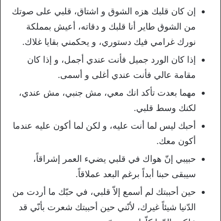
إن كان قلبك هزه الشوق و اشتاق، قلبي على صوتك
من الشوق طاير أنا قلبك و دقاته، أعيش بمملكة
نورك غرامي فيك دستوري، و يحكمني بقايا غلاك.
إذا كان الورد جميل فأنت عندي أجمل، و إذا كان
مقامة عالي فأنت عندي أغلى و أسمى.
مهما بعدت تأكد انك معي، مش جنبي، مش عندي،
لكنك وسط قلبي.
أحبك ليس لما أنت عليه، و لكن لما أكون عليه عندما
أكون معك.
حبيبي إنّ هواك في قلبي يضيء العمر إشراقاً،
سيبقى حبنا أبداً برغم البعد عملاقاً.
حين أحببتك لم أسمع إلاّ قلبي، في حبّك ما أردت من
الدّنيا شيئاً غيرك، لأنّني حين أحببتك شعرت بأنّي قد