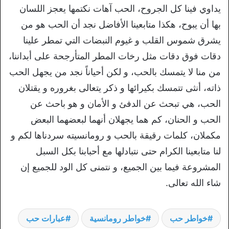
يداوي فينا كل الجروح، الحب آهات نكتمها يعجز اللسان
بها أن يبوح، هكذا متابعينا الأفاضل نجد أن الحب هو من
يشرق شموس القلب و غيوم النبضات التي تمطر علينا
دقات فوق دقات مثل رخات المطر المتأرجحة على أبداننا،
من منا لا يتمسك بالحب، و لكن أحياناً نجد من يجهل الحب
ذاته، أنثى تتمسك بكيرائها و ذكر يتعالى بغروره و يقتلان
الحب، هي تبحث عن الدفئ و الأمان و هو باحث عن
الحب و الحنان، كم هما يجهلان أنهما لبعضهما البعض
مكملان، كلمات رقيقة بالحب و رومانسيته سردناها لكم و
لنا متابعينا الكرام حتى نتبادلها مع أحبابنا بكل السبل
المشروعة فيما بين الجميع، و نتمنى كل الود للجميع إن
شاء الله تعالى.
خواطر حب
خواطر رومانسية
عبارات حب