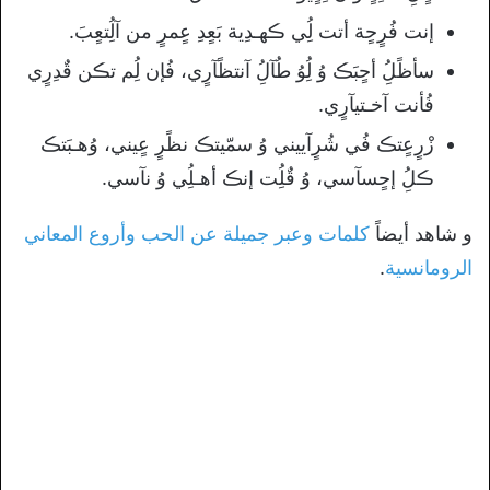
إنت فُرٍحٍة أتت لُِي ڪهـدِية بَعٍدِ عٍمرٍ من آلُِتعٍبَ.
سأظًلُِ أحٍبَڪ وُ لُِوُ طُآلُِ آنتظًآرٍي، فُإن لُِم تڪن قٌدِرٍي
فُأنت آخـتيآرٍي.
زْرٍعٍتڪ فُي شُرٍآييني وُ سمّيتڪ نظًرٍ عٍيني، وُهـبَتڪ
ڪلُِ إحٍسآسي، وُ قٌلُِت إنڪ أهـلُِي وُ نآسي.
و شاهد أيضاً
كلمات وعبر جميلة عن الحب وأروع المعاني
الرومانسية
.