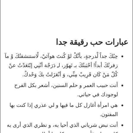
عبارات حب رقيقة جدا
حِبُكَ جداً لْدرجةٍ، بأنَّكْ لوْ كُنتَ هوآئيْ، لْاستنشقتُكَ وْ مآ
زفرتُكَ أبداً! أحْبَبتُكَ بـ تَهوّر، لـِ دَرَجْة أنْنِي إبْتَعَدْتُ عنْ
كُلّ مَنْ كَان قَرِيبْ مِنِّي، وَ أنْعَزَلتُ بكَ وَحْدكْ.
أنت حبيب العمر و حلم السنين، أشعر بكل الفرح
لوجودك في حياتي.
هي امرأة أغازل كل ما فيها و لي عذري إذا كنت بها
المفتون.
أنت نبض شرياني الذي أحيا به، و نظري الذي أرى به